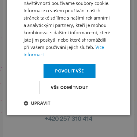
návštěvnosti používáme soubory cookie.
Informace o vašem používání našich
stránek také sdílíme s našimi reklamními
Sledujte nás na sociálních sítích
a analytickými partnery, kteří je mohou
kombinovat s dalšími informacemi, které
LinkedIn
flickr
jste jim poskytli nebo které shromáždili
při vašem používání jejich služeb.
Více
informací
Informace o stavu objednávek
POVOLIT VŠE
+420 461 049 232
VŠE ODMÍTNOUT
UPRAVIT
Informace o programu
+420 257 310 414