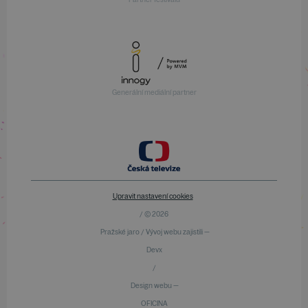
Generální mediální partner
Upravit nastavení cookies
/ © 2026
Pražské jaro / Vývoj webu zajistili —
Devx
/
Design webu —
OFICINA