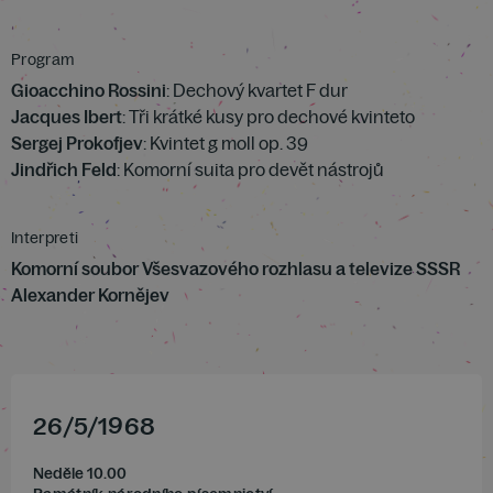
Program
Gioacchino Rossini
: Dechový kvartet F dur
Jacques Ibert
: Tři krátké kusy pro dechové kvinteto
Sergej Prokofjev
: Kvintet g moll op. 39
Jindřich Feld
: Komorní suita pro devět nástrojů
Interpreti
Komorní soubor Všesvazového rozhlasu a televize SSSR
Alexander Kornějev
26
/
5
/
1968
Neděle 10.00