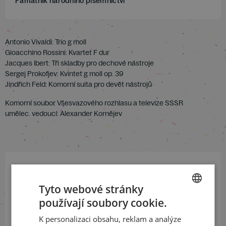
Památník národního písemnictví
Antonio Vivaldi: Trio g moll
Gioacchino Rossini: Kvartet F dur
Jacques Ibert: Tři skladby pro dechové nástroje
Sergej Prokofjev: Kvintet g moll op. 39
Jindřich Feld: Komorní suita pro devět nástrojů
Komorní soubor Všesvazového rozhlasu a televize SSSR
umělec. vedoucí: Alexander Kornějev
Přihlaste se k našemu newsletteru
Tyto webové stránky
a buďte jako první v obraze
používají soubory cookie.
CZECH
ODEBÍRAT NEWSLETTER
K personalizaci obsahu, reklam a analýze
ENGLISH