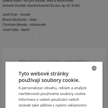
Gideon Klein: Trio pro housle, violu a violoncelllo
Antonín Dvořák: Klavírní kvartet Es dur, op. 87, B 162
Josef Suk – housle
Bruno Giuranna – viola
Christian Benda – violoncello
Josef Hála – klavír
Přihlaste se k našemu newsletteru
a buďte jako první v obraze
Tyto webové stránky
používají soubory cookie.
ODEBÍRAT NEWSLETTER
CZECH
K personalizaci obsahu, reklam a analýze
ENGLISH
návštěvnosti používáme soubory cookie.
Informace o vašem používání našich
Sledujte nás na sociálních sítích
stránek také sdílíme s našimi reklamními