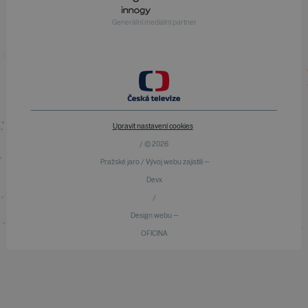
Generální mediální partner
Upravit nastavení cookies
/ © 2026
Pražské jaro / Vývoj webu zajistili —
Devx
/
Design webu —
OFICINA