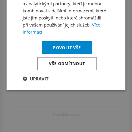
a analytickými partnery, kteří je mohou
LinkedIn
flickr
kombinovat s dalšími informacemi, které
jste jim poskytli nebo které shromáždili
při vašem používání jejich služeb.
Více
informací
Informace o stavu objednávek
+420 461 049 232
POVOLIT VŠE
VŠE ODMÍTNOUT
Informace o programu
UPRAVIT
+420 257 310 414
S finanční podporou