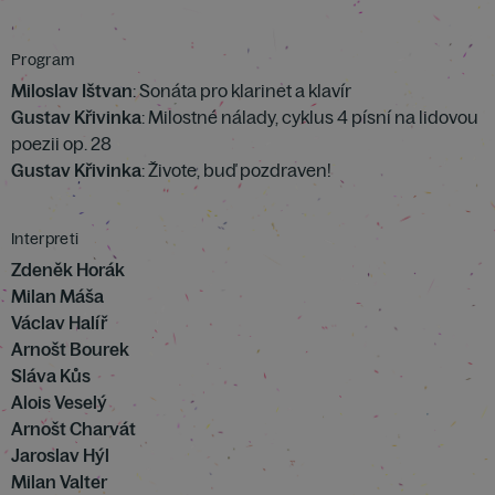
Program
Miloslav Ištvan
: Sonáta pro klarinet a klavír
Gustav Křivinka
: Milostné nálady, cyklus 4 písní na lidovou
poezii op. 28
Gustav Křivinka
: Živote, buď pozdraven!
Interpreti
Zdeněk Horák
Milan Máša
Václav Halíř
Arnošt Bourek
Sláva Kůs
Alois Veselý
Arnošt Charvát
Jaroslav Hýl
Milan Valter