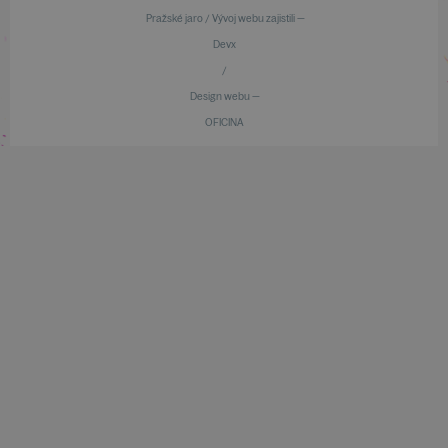
Pražské jaro / Vývoj webu zajistili —
Devx
/
Design webu —
OFICINA