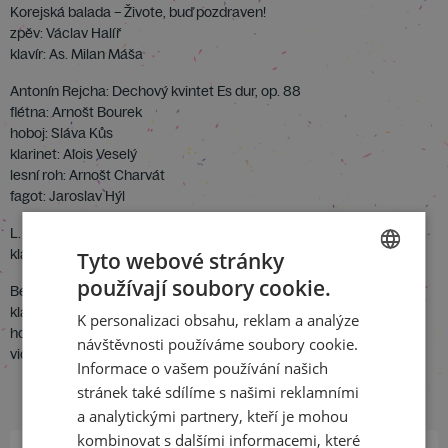
Korejská balada – Živote, buď pozdraven!
zpěv: Václav Halíř
klavír: As. Milan Máša
Antonín Rejcha: Dechový kvintet Es dur, op. 88
flétna: Arnošt Bourek
hoboj: Sláva Kůs
klarinet: Alois Veselý
lesní roh: Arnošt Charvát
fagot: Jaroslav Hýl
L. van Beethoven: Klavírní sonáta c moll op. 111
klavír: Asp. Milan Valtr
Tyto webové stránky
používají soubory cookie.
Bedřich Smetana: Klavírní trio g moll, op. 15
CZECH
klavír: Radoslav Kvapil
K personalizaci obsahu, reklam a analýze
ENGLISH
housle: Bohdan Warchal
návštěvnosti používáme soubory cookie.
violoncello: Miroslav Šmerda
Informace o vašem používání našich
stránek také sdílíme s našimi reklamními
a analytickými partnery, kteří je mohou
kombinovat s dalšími informacemi, které