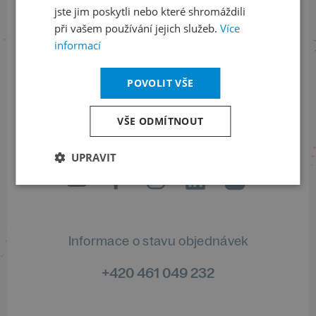
jste jim poskytli nebo které shromáždili
Přihlaste se k našemu newsletteru
při vašem používání jejich služeb.
Více
a buďte jako první v obraze
informací
ODEBÍRAT NEWSLETTER
POVOLIT VŠE
VŠE ODMÍTNOUT
Sledujte nás na sociálních sítích
UPRAVIT
LinkedIn
flickr
Informace o stavu objednávek
+420 461 049 232