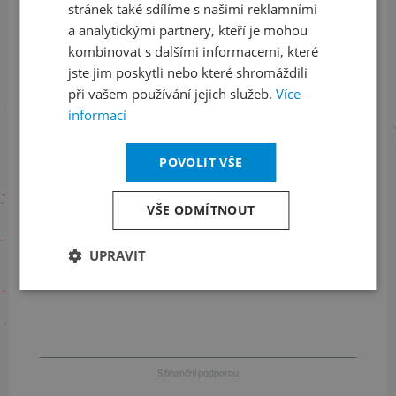
Sledujte nás na sociálních sítích
stránek také sdílíme s našimi reklamními
a analytickými partnery, kteří je mohou
LinkedIn
flickr
kombinovat s dalšími informacemi, které
jste jim poskytli nebo které shromáždili
při vašem používání jejich služeb.
Více
informací
Informace o stavu objednávek
POVOLIT VŠE
+420 461 049 232
VŠE ODMÍTNOUT
Informace o programu
UPRAVIT
+420 257 310 414
S finanční podporou