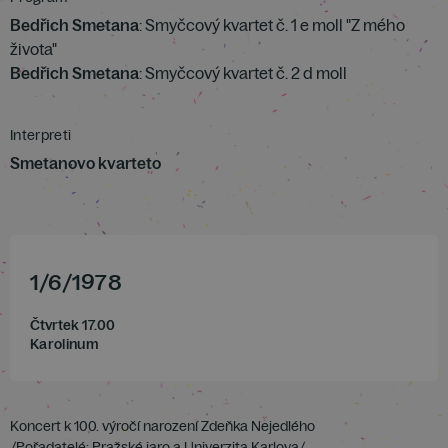
Bedřich Smetana
: Smyčcový kvartet č. 1 e moll "Z mého
života"
Bedřich Smetana
: Smyčcový kvartet č. 2 d moll
Interpreti
Smetanovo kvarteto
1
/
6
/
1978
Čtvrtek 17.00
Karolinum
Koncert k 100. výročí narození Zdeňka Nejedlého
/Pořadatelé: Pražské jaro a Univerzita Karlova/