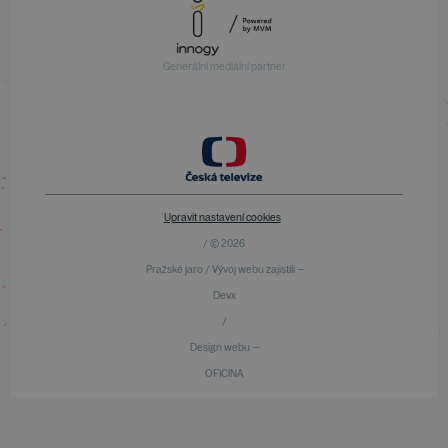
Generální mediální partner
Upravit nastavení cookies
/ © 2026
Pražské jaro / Vývoj webu zajistili —
Devx
/
Design webu —
OFICINA