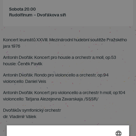
Sobota 20.00
Rudolfinum – Dvořákova síň
Koncert leureátů XXVIII. Mezinárodní hudební soutěže Pražského
jara 1976
Antonín Dvořák: Koncert pro housle a orchestr a moll, op.53
housle: Čeněk Pavlík
Antonín Dvořák: Rondo pro violoncello a orchestr, op.94
violoncello: Daniel Veis
Antonín Dvořák: Koncert pro violoncello a orchestr h moll, op.104
violoncello: Tatjana Alezejevna Zavarskaja /SSSR/
Dvořákův symfonický orchestr
dir. Vladimír Válek