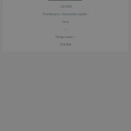
/ © 2026
Pražské jaro / Vývoj webu zajistili —
Devx
/
Design webu —
OFICINA