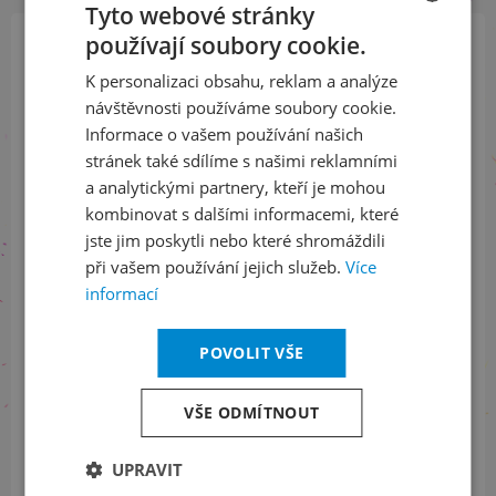
Tyto webové stránky
používají soubory cookie.
CZECH
Přihlaste se k našemu newsletteru
K personalizaci obsahu, reklam a analýze
ENGLISH
a buďte jako první v obraze
návštěvnosti používáme soubory cookie.
Informace o vašem používání našich
ODEBÍRAT NEWSLETTER
stránek také sdílíme s našimi reklamními
a analytickými partnery, kteří je mohou
kombinovat s dalšími informacemi, které
jste jim poskytli nebo které shromáždili
Sledujte nás na sociálních sítích
při vašem používání jejich služeb.
Více
informací
LinkedIn
flickr
POVOLIT VŠE
Informace o stavu objednávek
VŠE ODMÍTNOUT
+420 461 049 232
UPRAVIT