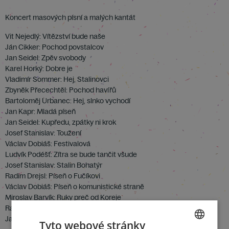
Koncert masových písní a malých kantát
Vit Nejedlý: Vítězství bude naše
Ján Cikker: Pochod povstalcov
Jan Seidel: Zpěv svobody
Karel Horký: Dobre je
Vladimír Sommer: Hej, Stalinovci
Zbyněk Přecechtěl: Pochod havířů
Bartoloměj Urbanec: Hej, slnko vychodí
Jan Kapr: Mladá píseň
Jan Seidel: Kupředu, zpátky ni krok
Josef Stanislav: Toužení
Václav Dobiáš: Festivalová
Ludvík Podéšť: Zítra se bude tančit všude
Josef Stanislav: Stalin Bohatýr
Radim Drejsl: Píseň o Fučíkovi
Václav Dobiáš: Píseň o komunistické straně
Miroslav Barvík: Ruky preč od Koreje
Radim Drejsl: Armádě zdar
Jan Seidl: Praha – Moskva – Mír
Tyto webové stránky