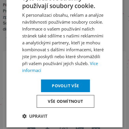
používají soubory cookie.
Pěvecký sbor Čs.rozhlasu
CZECH
Pražský rozhlasový orchestr
K personalizaci obsahu, reklam a analýze
ENGLISH
zpěv: Františka Krysová, Věra Krilová, Zdeněk Jankovský, Jan
návštěvnosti používáme soubory cookie.
Soumar
Informace o vašem používání našich
dir. Jiří Pinkas
stránek také sdílíme s našimi reklamními
a analytickými partnery, kteří je mohou
kombinovat s dalšími informacemi, které
jste jim poskytli nebo které shromáždili
při vašem používání jejich služeb.
Více
Přihlaste se k našemu newsletteru
informací
a buďte jako první v obraze
POVOLIT VŠE
ODEBÍRAT NEWSLETTER
VŠE ODMÍTNOUT
Sledujte nás na sociálních sítích
UPRAVIT
LinkedIn
flickr