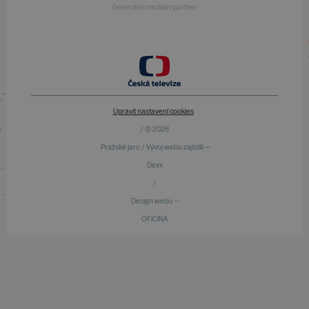
Generální mediální partner
Upravit nastavení cookies
/ © 2026
Pražské jaro / Vývoj webu zajistili —
Devx
/
Design webu —
OFICINA