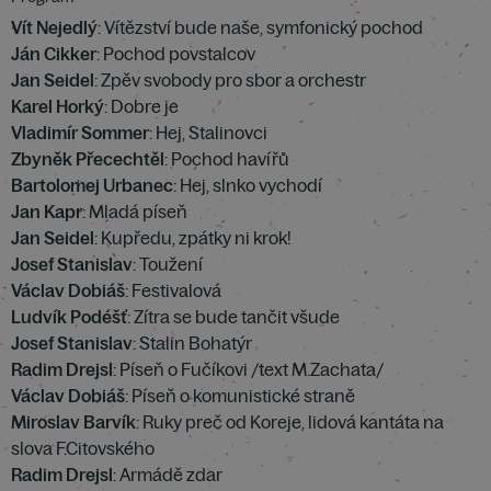
Vít Nejedlý
: Vítězství bude naše, symfonický pochod
Ján Cikker
: Pochod povstalcov
Jan Seidel
: Zpěv svobody pro sbor a orchestr
Karel Horký
: Dobre je
Vladimír Sommer
: Hej, Stalinovci
Zbyněk Přecechtěl
: Pochod havířů
Bartolomej Urbanec
: Hej, slnko vychodí
Jan Kapr
: Mladá píseň
Jan Seidel
: Kupředu, zpátky ni krok!
Josef Stanislav
: Toužení
Václav Dobiáš
: Festivalová
Ludvík Podéšť
: Zítra se bude tančit všude
Josef Stanislav
: Stalin Bohatýr
Radim Drejsl
: Píseň o Fučíkovi /text M.Zachata/
Václav Dobiáš
: Píseň o komunistické straně
Miroslav Barvík
: Ruky preč od Koreje, lidová kantáta na
slova F.Citovského
Radim Drejsl
: Armádě zdar