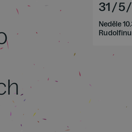
31
/
5
/
Neděle 10
o
Rudolfinu
ch