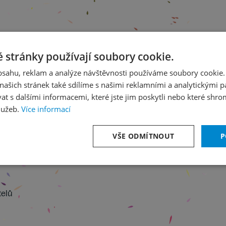
bor
 stránky používají soubory cookie.
obsahu, reklam a analýze návštěvnosti používáme soubory cookie.
ašich stránek také sdílíme s našimi reklamními a analytickými par
 s dalšími informacemi, které jste jim poskytli nebo které shro
lužeb.
Více informací
VŠE ODMÍTNOUT
P
telů