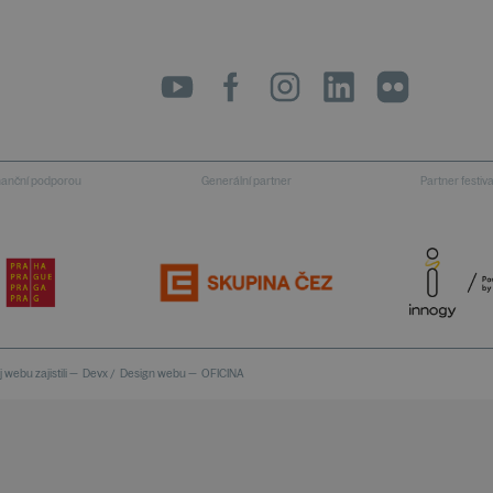
LinkedIn
flickr
inanční podporou
Generální partner
Partner festiv
 webu zajistili —
Devx
/
Design webu —
OFICINA