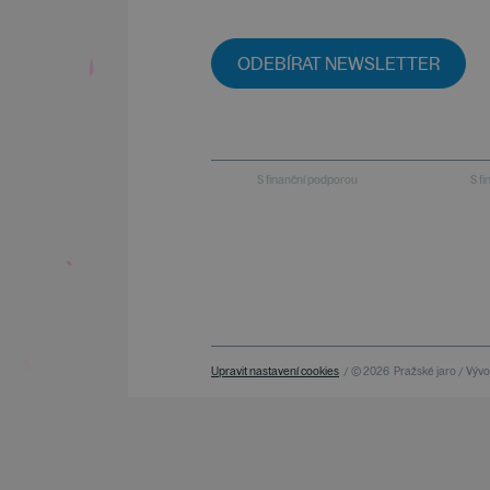
ODEBÍRAT NEWSLETTER
S finanční podporou
S f
Upravit nastavení cookies
/ © 2026
Pražské jaro / Vývoj