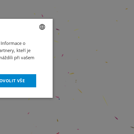
 Informace o
CZECH
tnery, kteří je
ENGLISH
máždili při vašem
OVOLIT VŠE