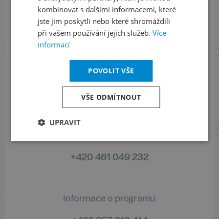
kombinovat s dalšími informacemi, které
jste jim poskytli nebo které shromáždili
ODEBÍRAT NEWSLETTER
při vašem používání jejich služeb.
Více
informací
Sledujte nás na sociálních sítích
POVOLIT VŠE
LinkedIn
flickr
VŠE ODMÍTNOUT
UPRAVIT
Informace o stavu objednávek
+420 461 049 232
Informace o programu