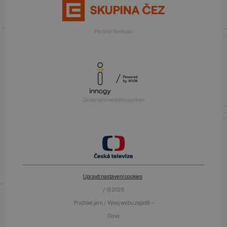
Partner festivalu
Generální mediální partner
Upravit nastavení cookies
/ © 2026
Pražské jaro / Vývoj webu zajistili —
Devx