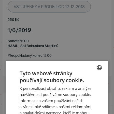
VSTUPENKY V PRODEJI OD 12. 12. 2018
250
Kč
1
/
6
/
2019
Sobota 11.00
HAMU, Sál Bohuslava Martinů
Předpokládaný konec 12.00
Koncert nemá přestávku
Tyto webové stránky
používají soubory cookie.
CZECH
K personalizaci obsahu, reklam a analýze
ENGLISH
návštěvnosti používáme soubory cookie.
Informace o vašem používání našich
Přihlaste se k našemu newsletteru
stránek také sdílíme s našimi reklamními
a buďte jako první v obraze
a analytickými partnery, kteří je mohou