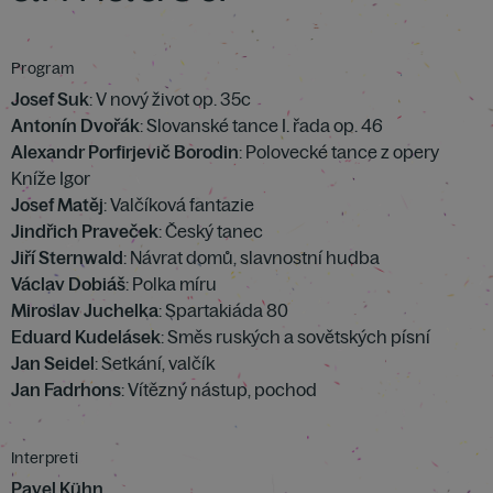
Program
Josef Suk
: V nový život op. 35c
Antonín Dvořák
: Slovanské tance I. řada op. 46
Alexandr Porfirjevič Borodin
: Polovecké tance z opery
Kníže Igor
Josef Matěj
: Valčíková fantazie
Jindřich Praveček
: Český tanec
Jiří Sternwald
: Návrat domů, slavnostní hudba
Václav Dobiáš
: Polka míru
Miroslav Juchelka
: Spartakiáda 80
Eduard Kudelásek
: Směs ruských a sovětských písní
Jan Seidel
: Setkání, valčík
Jan Fadrhons
: Vítězný nástup, pochod
Interpreti
Pavel Kühn