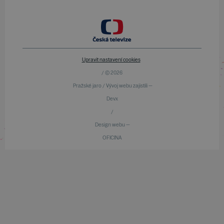
Upravit nastavení cookies
/ © 2026
Pražské jaro / Vývoj webu zajistili —
Devx
/
Design webu —
OFICINA