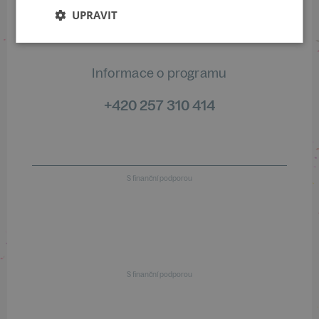
+420 461 049 232
UPRAVIT
Informace o programu
+420 257 310 414
S finanční podporou
S finanční podporou