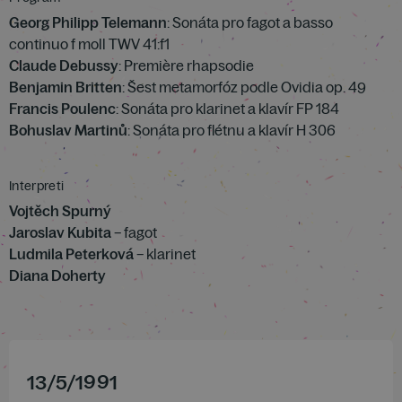
Georg Philipp Telemann
: Sonáta pro fagot a basso
continuo f moll TWV 41:f1
Claude Debussy
: Première rhapsodie
Benjamin Britten
: Šest metamorfóz podle Ovidia op. 49
Francis Poulenc
: Sonáta pro klarinet a klavír FP 184
Bohuslav Martinů
: Sonáta pro flétnu a klavír H 306
Interpreti
Vojtěch Spurný
Jaroslav Kubita
– fagot
Ludmila Peterková
– klarinet
Diana Doherty
13
/
5
/
1991