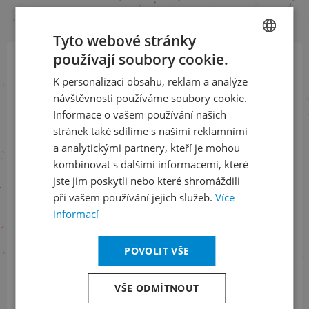
Tyto webové stránky
používají soubory cookie.
CZECH
Přihlaste se k našemu newsletteru
K personalizaci obsahu, reklam a analýze
ENGLISH
a buďte jako první v obraze
návštěvnosti používáme soubory cookie.
Informace o vašem používání našich
stránek také sdílíme s našimi reklamními
ODEBÍRAT NEWSLETTER
a analytickými partnery, kteří je mohou
kombinovat s dalšími informacemi, které
jste jim poskytli nebo které shromáždili
Sledujte nás na sociálních sítích
při vašem používání jejich služeb.
Více
informací
LinkedIn
flickr
POVOLIT VŠE
VŠE ODMÍTNOUT
Informace o stavu objednávek