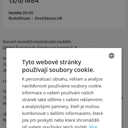
13
/
5
/
1984
Neděle 20.00
Rudolfinum – Dvořákova síň
Korcert laureátů mezinárodní soutěže
Dmitrij Šostakovič: Smyčcový kvartet č. 8
Kubínovo kvarteto
Tyto webové stránky
/Luděk Cap -1. housle, Jan Niederle – 2. housle, Pavel Vítek – viola,
používají soubory cookie.
Jiří Zedníček – violoncello/
CZECH
K personalizaci obsahu, reklam a analýze
ENGLISH
Leoš Janáček: Smyčcový kvartet č. 2 „Listy důvěrné“
návštěvnosti používáme soubory cookie.
Havlákovo kvarteto
Informace o vašem používání našich
/Lubomír Havlák – 1. housle, Libor Kaňka – 2. housle, Jan Jíša – viola,
stránek také sdílíme s našimi reklamními
Michal Kaňka – violoncello/
a analytickými partnery, kteří je mohou
kombinovat s dalšími informacemi, které
Jiří Dořáček: Improvviso
jste jim poskytli nebo které shromáždili
Rainer Maria Rückschloss
při vašem používání jejich služeb.
Více