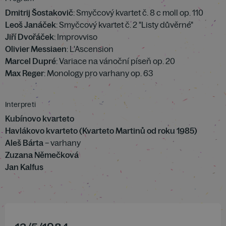
Dmitrij Šostakovič
: Smyčcový kvartet č. 8 c moll op. 110
Leoš Janáček
: Smyčcový kvartet č. 2 "Listy důvěrné"
Jiří Dvořáček
: Improvviso
Olivier Messiaen
: L'Ascension
Marcel Dupré
: Variace na vánoční píseň op. 20
Max Reger
: Monology pro varhany op. 63
Interpreti
Kubínovo kvarteto
Havlákovo kvarteto (Kvarteto Martinů od roku 1985)
Aleš Bárta
– varhany
Zuzana Němečková
Jan Kalfus