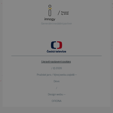
Generální mediální partner
Upravit nastavení cookies
/ © 2026
Pražské jaro / Vývoj webu zajistili —
Devx
/
Design webu —
OFICINA