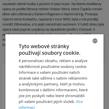
soudobé vážné hudby s jazzem či pop music. Na libretu Kašlíkovy
opery se podílel filmový režisér Otakar Vávra, který Čapkův román
dříve sám zfilmoval s Karlem Högerem v hlavní roli Ing. Prokopa.
Operní verze Krakatitu, napsaná v roce 1960, byla o rok později
rovněž zfilmována, a to jejím samotným autorem. V tutéž dobu byla
opera také poprvé uvedena na divadelním jevišti v Ostravě. V
pražském Národním divadle měla premiéru až v roce 1966.
Inscenaci uvedeme u příležítosti 100. výročí narození Václava
Kašlíka.
Tyto webové stránky
používají soubory cookie.
CZECH
K personalizaci obsahu, reklam a analýze
ENGLISH
návštěvnosti používáme soubory cookie.
Informace o vašem používání našich
Přihlaste se k našemu newsletteru
stránek také sdílíme s našimi reklamními
a buďte jako první v obraze
a analytickými partnery, kteří je mohou
kombinovat s dalšími informacemi, které
ODEBÍRAT NEWSLETTER
jste jim poskytli nebo které shromáždili
při vašem používání jejich služeb.
Více
informací