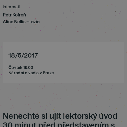
Interpreti
Petr Kofroň
Alice Nellis
– režie
18
/
5
/
2017
Čtvrtek 19.00
Národní divadlo v Praze
Nenechte si ujít lektorský úvod
30 minut před představením s