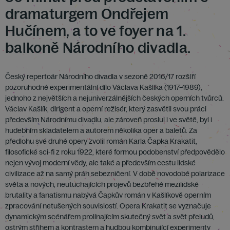
dramaturgem Ondřejem
Hučínem, a to ve foyer na 1.
balkoně Národního divadla.
Český repertoár Národního divadla v sezoně 2016/17 rozšíří
pozoruhodné experimentální dílo Václava Kašlíka (1917–1989),
jednoho z největších a nejuniverzálnějších českých operních tvůrců.
Václav Kašlík, dirigent a operní režisér, který zasvětil svou práci
především Národnímu divadlu, ale zároveň proslul i ve světě, byl i
hudebním skladatelem a autorem několika oper a baletů. Za
předlohu své druhé opery zvolil román Karla Čapka Krakatit,
filosofické sci-fi z roku 1922, které formou podobenství předpovědělo
nejen vývoj moderní vědy, ale také a především cestu lidské
civilizace až na samý práh sebezničení. V době novodobé polarizace
světa a nových, neutuchajících projevů bezbřehé mezilidské
brutality a fanatismu nabývá Čapkův román v Kašlíkově operním
zpracování netušených souvislostí. Opera Krakatit se vyznačuje
dynamickým scénářem prolínajícím skutečný svět a svět přeludů,
ostrým střihem a kontrastem a hudbou kombinující experimenty