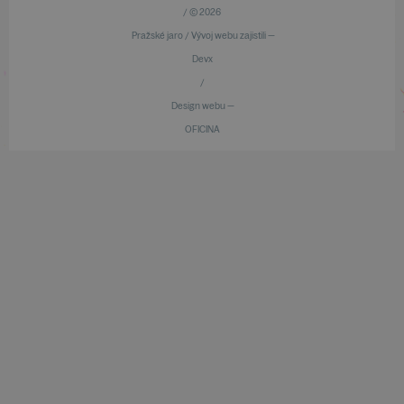
/ © 2026
Pražské jaro / Vývoj webu zajistili —
Devx
/
Design webu —
OFICINA