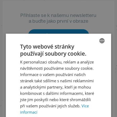
Přihlaste se k našemu newsletteru
a buďte jako první v obraze
ODEBÍRAT NEWSLETTER
Tyto webové stránky
používají soubory cookie.
CZECH
Sledujte nás na sociálních sítích
K personalizaci obsahu, reklam a analýze
ENGLISH
návštěvnosti používáme soubory cookie.
LinkedIn
flickr
Informace o vašem používání našich
stránek také sdílíme s našimi reklamními
a analytickými partnery, kteří je mohou
kombinovat s dalšími informacemi, které
Informace o stavu objednávek
jste jim poskytli nebo které shromáždili
při vašem používání jejich služeb.
Více
+420 461 049 232
informací