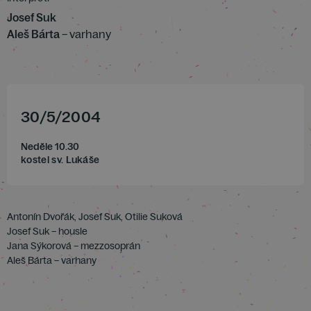
Josef Suk
Aleš Bárta
– varhany
30
/
5
/
2004
Neděle 10.30
kostel sv. Lukáše
Antonín Dvořák, Josef Suk, Otilie Suková
Josef Suk – housle
Jana Sýkorová – mezzosoprán
Aleš Bárta – varhany