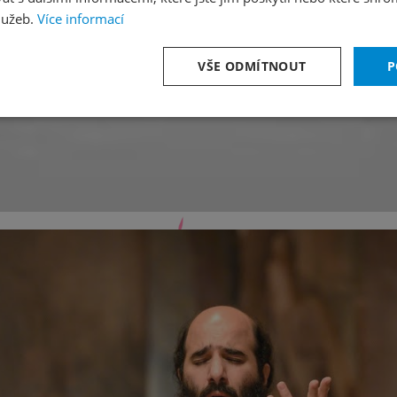
lužeb.
Více informací
VŠE ODMÍTNOUT
P