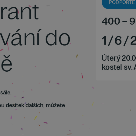
rant
PODPOŘTE 
400
–
9
vání do
1
/
6
/
mě
Úterý 20.
kostel sv.
sále.
ou desítek dalších, můžete