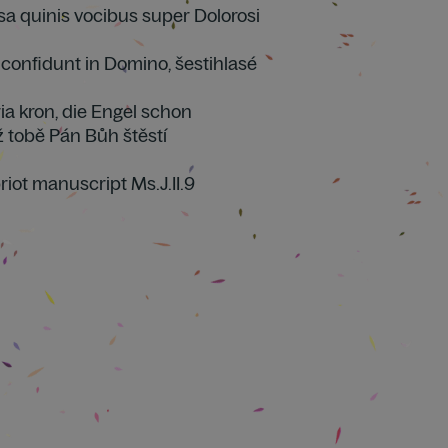
ssa quinis vocibus super Dolorosi
i confidunt in Domino, šestihlasé
ia kron, die Engel schon
ž tobě Pán Bůh štěstí
riot manuscript Ms.J.II.9