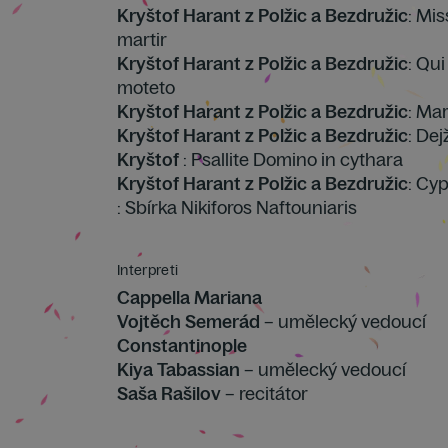
Kryštof Harant z Polžic a Bezdružic
: Mi
martir
Kryštof Harant z Polžic a Bezdružic
: Qu
moteto
Kryštof Harant z Polžic a Bezdružic
: Mar
Kryštof Harant z Polžic a Bezdružic
: Dej
Kryštof
: Psallite Domino in cythara
Kryštof Harant z Polžic a Bezdružic
: Cyp
: Sbírka Nikiforos Naftouniaris
Interpreti
Cappella Mariana
Vojtěch Semerád
– umělecký vedoucí
Constantinople
Kiya Tabassian
– umělecký vedoucí
Saša Rašilov
– recitátor