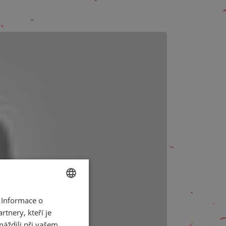
 Informace o
CZECH
tnery, kteří je
ENGLISH
máždili při vašem