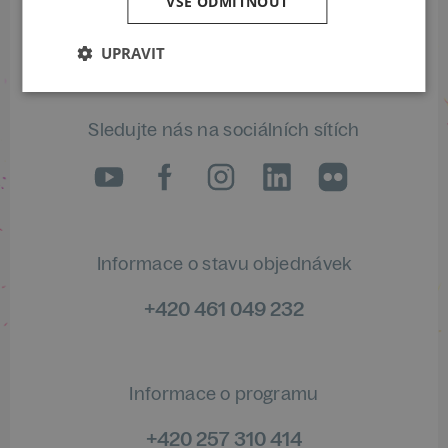
VŠE ODMÍTNOUT
ODEBÍRAT NEWSLETTER
UPRAVIT
Sledujte nás na sociálních sítích
LinkedIn
flickr
Informace o stavu objednávek
+420 461 049 232
Informace o programu
+420 257 310 414