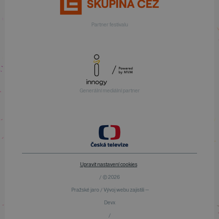
Partner festivalu
Generální mediální partner
Upravit nastavení cookies
/ © 2026
Pražské jaro / Vývoj webu zajistili —
Devx
/