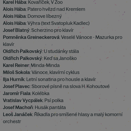
Karel Hába
: Kovaříček, V Zoo
Alois Hába
: Patero hvězd nad Kremlem
Alois Hába
: Domove líbezný
Alois Hába
: Výhra (text Svatopluk Kadlec)
Josef Blatný
: Scherzino pro klavír
Pomněnka Greineckerová
: Veselé Vánoce - Mazurka pro
klavír
Oldřich Palkovský
: U studánky stála
Oldřich Palkovský
: Keď sa Janoško
Karel Reiner
: Minda-Minda
Miloš Sokola
: Vánoce, klavírní cyklus
Ilja Hurník
: Letní sonatina pro housle a klavír
Josef Plavec
: Sborové písně na slova H. Kohoutové
Jaromír Fiala
: Kolébka
Vratislav Vycpálek
: Psí polka
Josef Machoň
: Husák pantáta
Leoš Janáček
: Říkadla pro smíšené hlasy a malý komorní
orchestr