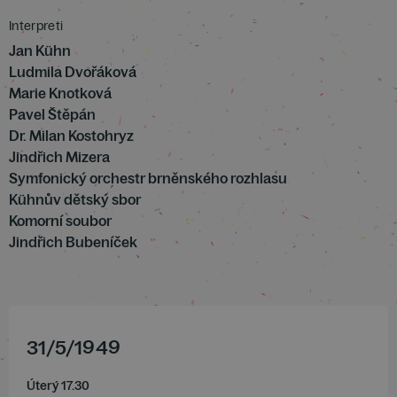
Interpreti
Jan Kühn
Ludmila Dvořáková
Marie Knotková
Pavel Štěpán
Dr. Milan Kostohryz
Jindřich Mizera
Symfonický orchestr brněnského rozhlasu
Kühnův dětský sbor
Komorní soubor
Jindřich Bubeníček
31
/
5
/
1949
Úterý 17.30