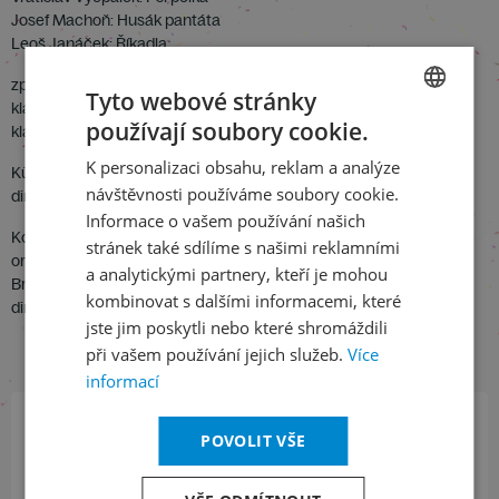
Josef Machoň: Husák pantáta
Leoš Janáček: Říkadla
zpěv: Ludmila Dvořáková
Tyto webové stránky
klavír: Marie Knotková, Pavel Štěpán
používají soubory cookie.
klarinety: Dr. Milan Kostohryz, Jindřich Mizera, Josef Charvát
CZECH
K personalizaci obsahu, reklam a analýze
Kühnův dětský sbor
ENGLISH
návštěvnosti používáme soubory cookie.
dir . Jan Kühn
Informace o vašem používání našich
Komorní soubor
stránek také sdílíme s našimi reklamními
orchestr: Kostohryz, Mizera, Brázda, Mašek, Cerha, Petrovec,
a analytickými partnery, kteří je mohou
Brettschneider, Tichý
kombinovat s dalšími informacemi, které
dir. J. Bubeníček
jste jim poskytli nebo které shromáždili
při vašem používání jejich služeb.
Více
informací
POVOLIT VŠE
Přihlaste se k našemu newsletteru
a buďte jako první v obraze