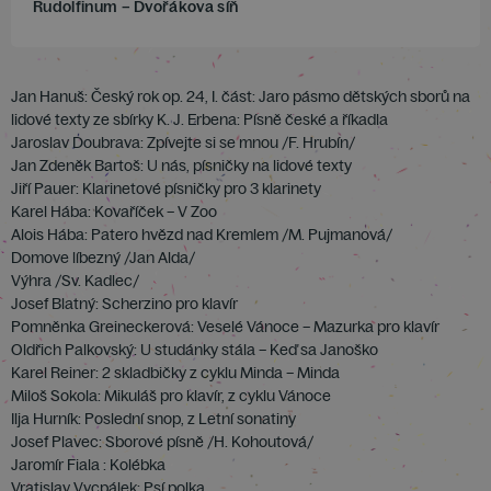
Rudolfinum – Dvořákova síň
Jan Hanuš: Český rok op. 24, I. část: Jaro pásmo dětských sborů na
lidové texty ze sbírky K. J. Erbena: Písně české a říkadla
Jaroslav Doubrava: Zpívejte si se mnou /F. Hrubín/
Jan Zdeněk Bartoš: U nás, písničky na lidové texty
Jiří Pauer: Klarinetové písničky pro 3 klarinety
Karel Hába: Kovaříček – V Zoo
Alois Hába: Patero hvězd nad Kremlem /M. Pujmanová/
Domove líbezný /Jan Alda/
Výhra /Sv. Kadlec/
Josef Blatný: Scherzino pro klavír
Pomněnka Greineckerová: Veselé Vánoce – Mazurka pro klavír
Oldřich Palkovský: U studánky stála – Keď sa Janoško
Karel Reiner: 2 skladbičky z cyklu Minda – Minda
Miloš Sokola: Mikuláš pro klavír, z cyklu Vánoce
Ilja Hurník: Poslední snop, z Letní sonatiny
Josef Plavec: Sborové písně /H. Kohoutová/
Jaromír Fiala : Kolébka
Vratislav Vycpálek: Psí polka