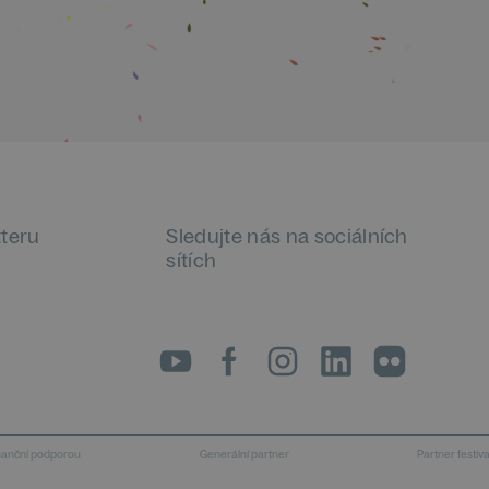
tteru
Sledujte nás na sociálních
sítích
LinkedIn
flickr
inanční podporou
Generální partner
Partner festiv