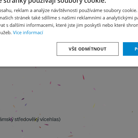
 stránky používají soubory cookie.
22
/
5
obsahu, reklam a analýze návštěvnosti používáme soubory cookie.
ašich stránek také sdílíme s našimi reklamními a analytickými par
Čtvrtek 2
 s dalšími informacemi, které jste jim poskytli nebo které shro
ue
lužeb.
Více informací
VŠE ODMÍTNOUT
P
lámský středověký vícehlas)