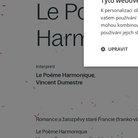
Tyto webové
Le Poème
K personalizaci 
vašem používání n
mohou kombinovat
Harmoniq
používání jejich s
UPRAVIT
Interpreti
Le Poéme Harmonique
Vincent Dumestre
Romance a žalozpěvy staré Francie (franko-v
Le Poème Harmonique