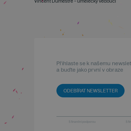
Vincent Dumestre – umělecký vedoucí
Přihlaste se k našemu newsle
a buďte jako první v obraze
ODEBÍRAT NEWSLETTER
S finanční podporou
S f