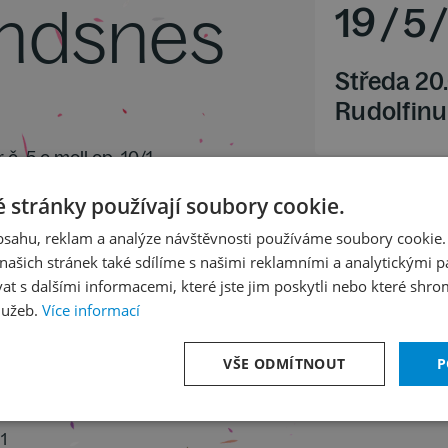
Andsnes
19
/
5
Středa 20
Rudolfinu
 č. 5 c moll op. 10/1
. 54
 stránky používají soubory cookie.
lavír
h moll op. 58
obsahu, reklam a analýze návštěvnosti používáme soubory cookie.
ašich stránek také sdílíme s našimi reklamními a analytickými par
 s dalšími informacemi, které jste jim poskytli nebo které shro
lužeb.
Více informací
VŠE ODMÍTNOUT
P
1