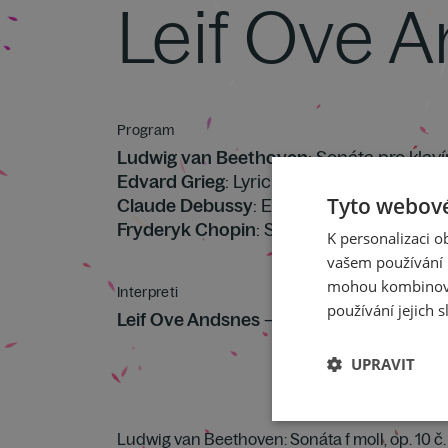
Leif Ove 
Program
Ludwig van Beethoven
: Sonáta pro klavír
Edvard Grieg
: Lyrické kusy, pátá kniha op
Tyto webové
Claude Debussy
: Estampes (Rytiny) pro k
Fryderyk Chopin
: Sonáta pro klavír č. 3 
K personalizaci 
vašem používání n
mohou kombinovat
Interpreti
používání jejich s
Leif Ove Andsnes
– klavír, dirigent
UPRAVIT
Ludwig van Beethoven: Sonáta f moll, op. 10 č. 