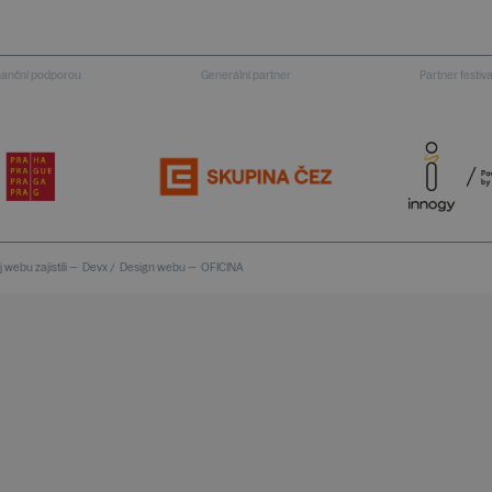
inanční podporou
Generální partner
Partner festiv
 webu zajistili —
Devx
/
Design webu —
OFICINA