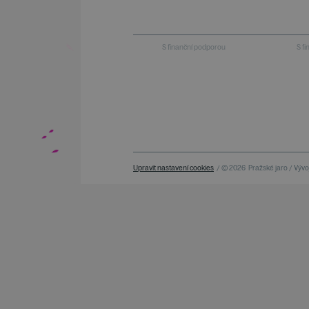
S finanční podporou
S f
Upravit nastavení cookies
/ © 2026
Pražské jaro / Vývoj