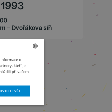
/
1993
.00
m – Dvořákova síň
 Informace o
CZECH
tnery, kteří je
ENGLISH
máždili při vašem
OVOLIT VŠE