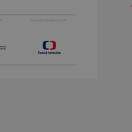
alu
Generální mediální partner