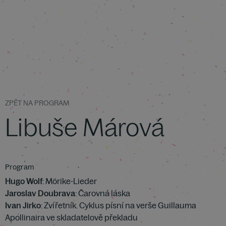
ZPĚT NA PROGRAM
Libuše Márová
Program
Hugo Wolf
: Mörike-Lieder
Jaroslav Doubrava
: Čarovná láska
Ivan Jirko
: Zvířetník. Cyklus písní na verše Guillauma
Apollinaira ve skladatelově překladu