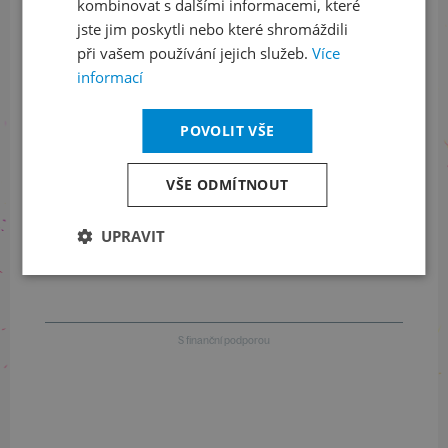
kombinovat s dalšími informacemi, které
jste jim poskytli nebo které shromáždili
při vašem používání jejich služeb.
Více
Informace o stavu objednávek
informací
+420 461 049 232
POVOLIT VŠE
VŠE ODMÍTNOUT
Informace o programu
+420 257 310 414
UPRAVIT
S finanční podporou