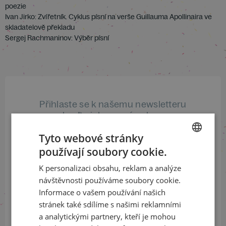
poezie
Ivan Jirko: Zvířetník. Cyklus písní na verše Guillauma Apollinaira ve
skladatelově překladu
Sergej Rachmaninov: Výběr písní
Přihlaste se k našemu newsletteru
a buďte jako první v obraze
Tyto webové stránky
ODEBÍRAT NEWSLETTER
používají soubory cookie.
CZECH
K personalizaci obsahu, reklam a analýze
ENGLISH
návštěvnosti používáme soubory cookie.
Sledujte nás na sociálních sítích
Informace o vašem používání našich
stránek také sdílíme s našimi reklamními
LinkedIn
flickr
a analytickými partnery, kteří je mohou