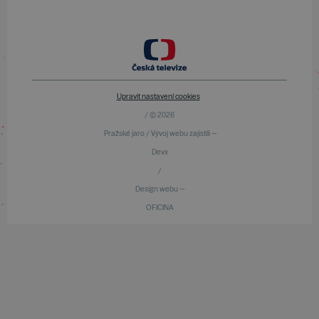
Upravit nastavení cookies
/ © 2026
Pražské jaro / Vývoj webu zajistili —
Devx
/
Design webu —
OFICINA