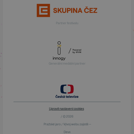
Partner festivalu
Generální mediální partner
Upravit nastavení cookies
/ © 2026
Pražské jaro / Vývoj webu zajistili —
Devx