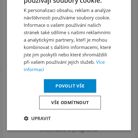
používají soubory cookie.
CZECH
a buďte jako první v obraze
K personalizaci obsahu, reklam a analýze
ENGLISH
návštěvnosti používáme soubory cookie.
ODEBÍRAT NEWSLETTER
Informace o vašem používání našich
stránek také sdílíme s našimi reklamními
a analytickými partnery, kteří je mohou
kombinovat s dalšími informacemi, které
Sledujte nás na sociálních sítích
jste jim poskytli nebo které shromáždili
LinkedIn
flickr
při vašem používání jejich služeb.
Více
informací
POVOLIT VŠE
Informace o stavu objednávek
+420 461 049 232
VŠE ODMÍTNOUT
UPRAVIT
Informace o programu