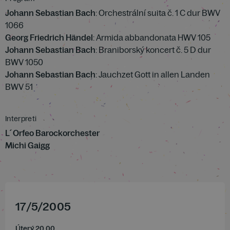
Johann Sebastian Bach
: Orchestrální suita č. 1 C dur BWV
1066
Georg Friedrich Händel
: Armida abbandonata HWV 105
Johann Sebastian Bach
: Braniborský koncert č. 5 D dur
BWV 1050
Johann Sebastian Bach
: Jauchzet Gott in allen Landen
BWV 51
Interpreti
L´Orfeo Barockorchester
Michi Gaigg
17
/
5
/
2005
Úterý 20.00