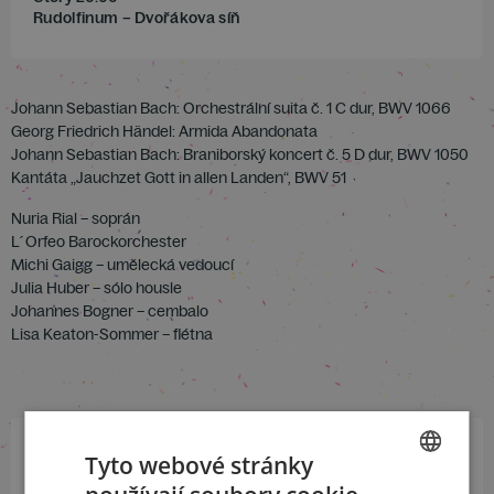
Rudolfinum – Dvořákova síň
Johann Sebastian Bach: Orchestrální suita č. 1 C dur, BWV 1066
Georg Friedrich Händel: Armida Abandonata
Johann Sebastian Bach: Braniborský koncert č. 5 D dur, BWV 1050
Kantáta „Jauchzet Gott in allen Landen“, BWV 51
Nuria Rial – soprán
L´Orfeo Barockorchester
Michi Gaigg – umělecká vedoucí
Julia Huber – sólo housle
Johannes Bogner – cembalo
Lisa Keaton-Sommer – flétna
Tyto webové stránky
Přihlaste se k našemu newsletteru