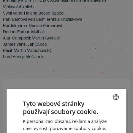
Premiéry 8. a 9. 11. 2013 v Slovenském národním divadle
V hlavních rolích:
Sybil Vane: Helena Becse-Szabó
Paní Leafová Mrs Leaf: Terézia Kružliaková
Bordelmama: Denisa Hamarová
Dorian: Eamon Mulhall
Alan Campbell: Martin Gyimesi
James Vane: Ján Ďurčo
Basil: Martin Malachovský
Lord Henry: Aleš Jenis
Přihlaste se k našemu newsletteru
a buďte jako první v obraze
Tyto webové stránky
používají soubory cookie.
CZECH
ODEBÍRAT NEWSLETTER
K personalizaci obsahu, reklam a analýze
ENGLISH
návštěvnosti používáme soubory cookie.