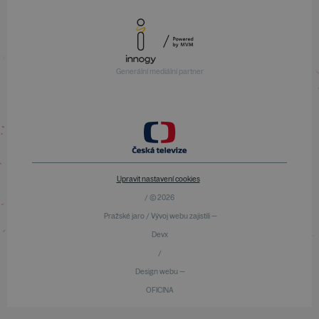
Generální mediální partner
Upravit nastavení cookies
/ © 2026
Pražské jaro / Vývoj webu zajistili —
Devx
/
Design webu —
OFICINA