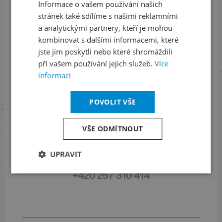
Informace o vašem používání našich
stránek také sdílíme s našimi reklamními
Sledujte nás na sociálních sítích
a analytickými partnery, kteří je mohou
kombinovat s dalšími informacemi, které
LinkedIn
flickr
jste jim poskytli nebo které shromáždili
při vašem používání jejich služeb.
Více
informací
Informace o stavu objednávek
POVOLIT VŠE
+420 461 049 232
VŠE ODMÍTNOUT
Informace o programu
UPRAVIT
+420 257 310 414