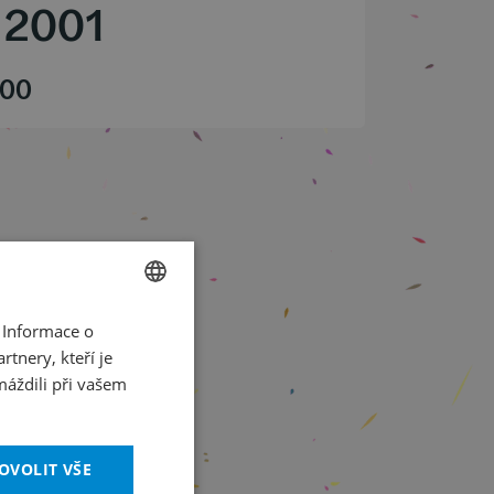
/
2001
.00
 Informace o
CZECH
tnery, kteří je
ENGLISH
máždili při vašem
OVOLIT VŠE