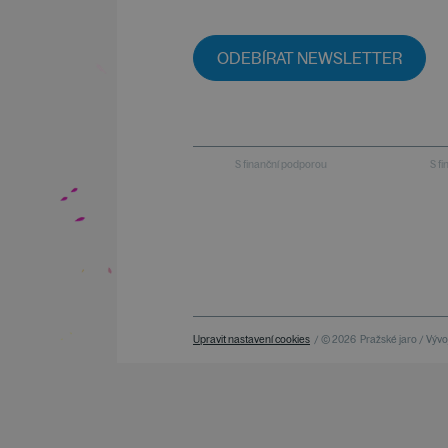
ODEBÍRAT NEWSLETTER
S finanční podporou
S f
Upravit nastavení cookies
/ © 2026
Pražské jaro / Vývoj