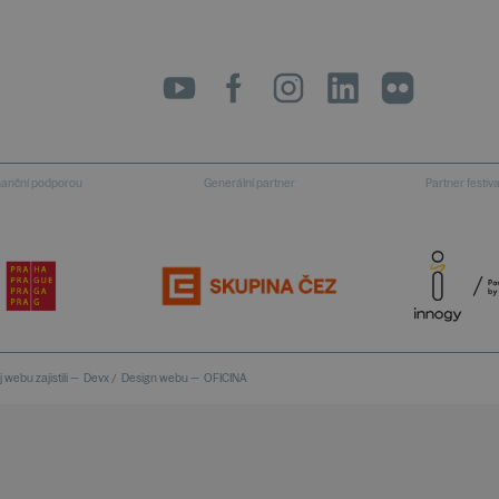
LinkedIn
flickr
inanční podporou
Generální partner
Partner festiv
 webu zajistili —
Devx
/
Design webu —
OFICINA