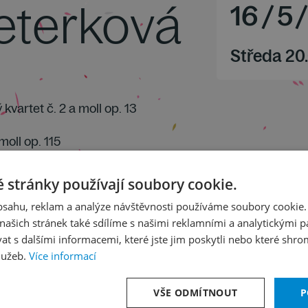
eterková
16
/
5
Středa 20
kvartet č. 2 a moll op. 13
moll op. 115
 stránky používají soubory cookie.
obsahu, reklam a analýze návštěvnosti používáme soubory cookie.
ašich stránek také sdílíme s našimi reklamními a analytickými par
 s dalšími informacemi, které jste jim poskytli nebo které shro
lužeb.
Více informací
VŠE ODMÍTNOUT
P
t a moll, op. 13