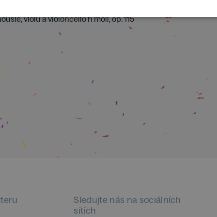
usle, violu a violoncello h moll, op. 115
tteru
Sledujte nás na sociálních
sítích