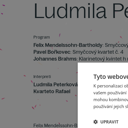
Ludmila P
Program
Felix Mendelssohn-Bartholdy
: Smyčcový 
Pavel Bořkovec
: Smyčcový kvartet č. 4
Johannes Brahms
: Klarinetový kvintet h 
Tyto webové
Interpreti
Ludmila Peterková
– klarinet
K personalizaci 
Kvarteto Rafael
vašem používání n
mohou kombinovat
používání jejich s
UPRAVIT
Felix Mendelssohn-Bartholdy: Smyčcový kvarte