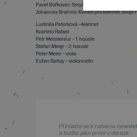
Pavel Bořkovec: Smyčcový kvartet č. 4
Johannes Brahms: Kvintet pro klarinet, dvoje ho
Ludmila Peterková – klarinet
Kvarteto Rafael
Petr Messiereur – 1. housle
Stefan Meier – 2. housle
Peter Meier – viola
Evžen Rattay – violoncello
Přihlaste se k našemu newsle
a buďte jako první v obraze