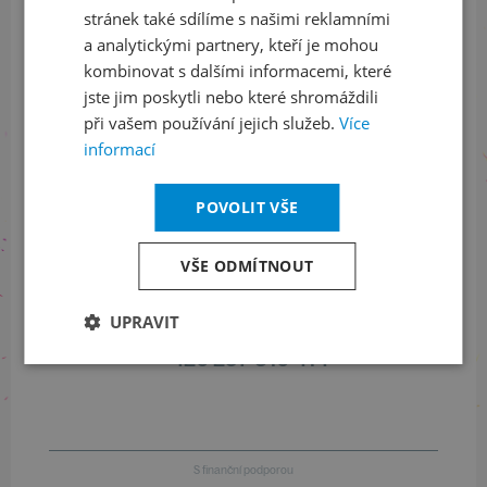
stránek také sdílíme s našimi reklamními
Sledujte nás na sociálních sítích
a analytickými partnery, kteří je mohou
LinkedIn
flickr
kombinovat s dalšími informacemi, které
jste jim poskytli nebo které shromáždili
při vašem používání jejich služeb.
Více
informací
Informace o stavu objednávek
POVOLIT VŠE
+420 461 049 232
VŠE ODMÍTNOUT
Informace o programu
UPRAVIT
+420 257 310 414
S finanční podporou