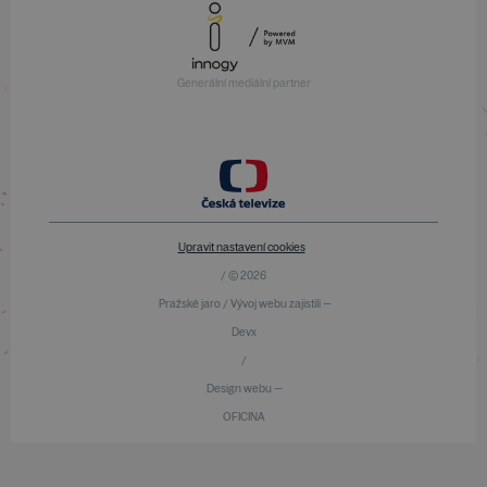
Generální mediální partner
Upravit nastavení cookies
/ © 2026
Pražské jaro / Vývoj webu zajistili —
Devx
/
Design webu —
OFICINA