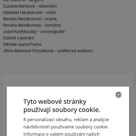
Zuzana Marková – sbormistr
Gabriela Haukvicová – režie
Renáta Weidlichová – scéna
Renáta Weidlichová – kostýmy
Josef Kotěšovský – choreografie
Sólisté v jednání
Dětská opera Praha
Jiřina Marková-Krystlíková – umělecká vedoucí
Přihlaste se k našemu newsletteru
a buďte jako první v obraze
Tyto webové stránky
používají soubory cookie.
CZECH
ODEBÍRAT NEWSLETTER
K personalizaci obsahu, reklam a analýze
ENGLISH
návštěvnosti používáme soubory cookie.
Informace o vašem používání našich