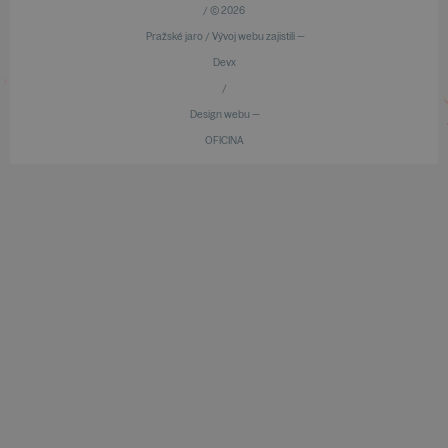
/ © 2026
Pražské jaro / Vývoj webu zajistili —
Devx
/
Design webu —
OFICINA