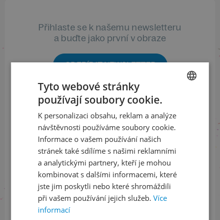
Přihlaste se k našemu newsletteru
a buďte jako první v obraze
ODEBÍRAT NEWSLETTER
Tyto webové stránky
používají soubory cookie.
CZECH
Sledujte nás na sociálních sítích
K personalizaci obsahu, reklam a analýze
ENGLISH
návštěvnosti používáme soubory cookie.
LinkedIn
flickr
Informace o vašem používání našich
stránek také sdílíme s našimi reklamními
a analytickými partnery, kteří je mohou
kombinovat s dalšími informacemi, které
Informace o stavu objednávek
jste jim poskytli nebo které shromáždili
+420 461 049 232
při vašem používání jejich služeb.
Více
informací