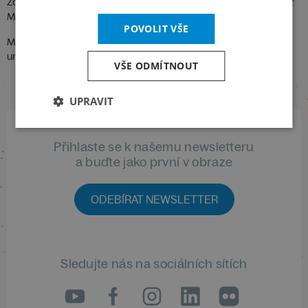
Zoltán Kodály: Norské dívky – Opozdilci – Večerní píseň – Obrázky z
Mátry
POVOLIT VŠE
Madrigalový soubor Budapešť
umělecký vedoucí: Ferenc Szekeres /Maďarsko/
VŠE ODMÍTNOUT
UPRAVIT
Přihlaste se k našemu newsletteru
a buďte jako první v obraze
ODEBÍRAT NEWSLETTER
Sledujte nás na sociálních sítích
LinkedIn
flickr