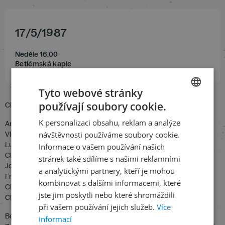
17
/
5
/
1987
Neděle 16.00
Betlémská kaple
Tyto webové stránky
používají soubory cookie.
Clemens et benigna (gregoriánský chorál)
CZECH
K personalizaci obsahu, reklam a analýze
Andrea Gabrieli: Marie Magdalena
ENGLISH
Vlilliam Byrd: O magnum mysterium
návštěvnosti používáme soubory cookie.
Luca Marenzio: O rex gloriae
Informace o vašem používání našich
Claudio Monteverdi: Ecco mormorar
stránek také sdílíme s našimi reklamními
John Dowland: Come again
a analytickými partnery, kteří je mohou
Francis Pilkington: Rest sweet nymphs
kombinovat s dalšími informacemi, které
Claude Le Jeune: Revecy venir du printemps
jste jim poskytli nebo které shromáždili
Clement Janequin: La battaille de Marignon
při vašem používání jejich služeb.
Více
Béla Bartók: Námluvy – Smutek – Putování – Pečení chleba
informací