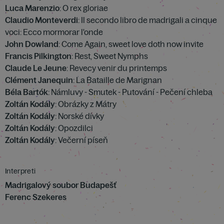
Luca Marenzio
: O rex gloriae
Claudio Monteverdi
: Il secondo libro de madrigali a cinque
voci: Ecco mormorar l'onde
John Dowland
: Come Again, sweet love doth now invite
Francis Pilkington
: Rest, Sweet Nymphs
Claude Le Jeune
: Revecy venir du printemps
Clément Janequin
: La Bataille de Marignan
Béla Bartók
: Námluvy - Smutek - Putování - Pečení chleba
Zoltán Kodály
: Obrázky z Mátry
Zoltán Kodály
: Norské dívky
Zoltán Kodály
: Opozdilci
Zoltán Kodály
: Večerní píseň
Interpreti
Madrigalový soubor Budapešť
Ferenc Szekeres