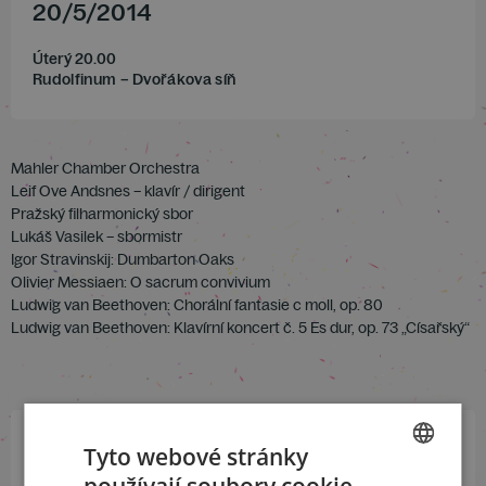
20
/
5
/
2014
Úterý 20.00
Rudolfinum – Dvořákova síň
Mahler Chamber Orchestra
Leif Ove Andsnes – klavír / dirigent
Pražský filharmonický sbor
Lukáš Vasilek – sbormistr
Igor Stravinskij: Dumbarton Oaks
Olivier Messiaen: O sacrum convivium
Ludwig van Beethoven: Chorální fantasie c moll, op. 80
Ludwig van Beethoven: Klavírní koncert č. 5 Es dur, op. 73 „Císařský“
Tyto webové stránky
Přihlaste se k našemu newsletteru