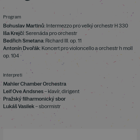
Program
Bohuslav Martinů
: Intermezzo pro velký orchestr H 330
Iša Krejčí
: Serenáda pro orchestr
Bedřich Smetana
: Richard III. op. 11
Antonín Dvořák
: Koncert pro violoncello a orchestr h moll
op. 104
Interpreti
Mahler Chamber Orchestra
Leif Ove Andsnes
– klavír, dirigent
Pražský filharmonický sbor
Lukáš Vasilek
– sbormistr