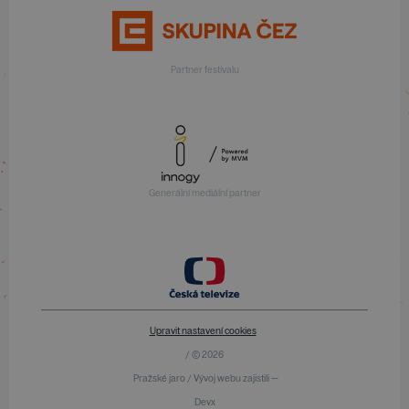
Partner festivalu
Generální mediální partner
Upravit nastavení cookies
/ © 2026
Pražské jaro / Vývoj webu zajistili —
Devx