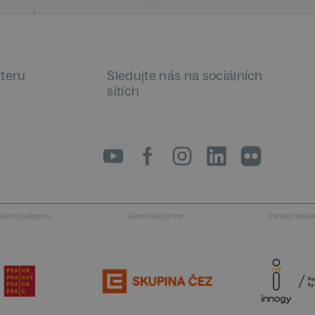
tteru
Sledujte nás na sociálních
sítích
LinkedIn
flickr
inanční podporou
Generální partner
Partner festiv