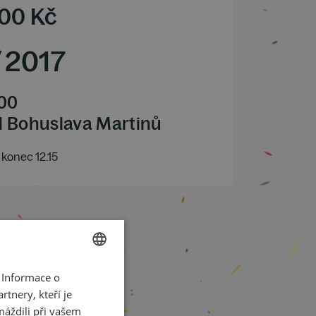
00
Kč
/
2017
.00
l Bohuslava Martinů
konec 12.15
 Informace o
CZECH
tnery, kteří je
ENGLISH
máždili při vašem