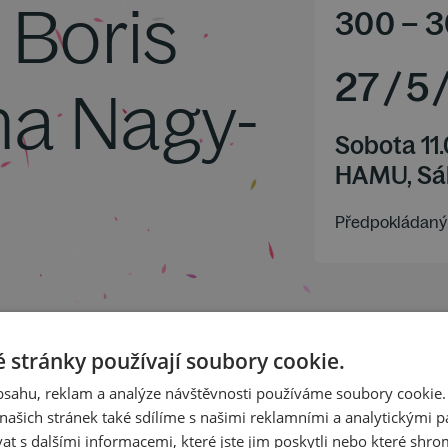
. Boris
300
–
3
27
/
5
na Nagy-
Sobota 11
HAMU, Sá
Předpokládaný 
 stránky používají soubory cookie.
obsahu, reklam a analýze návštěvnosti používáme soubory cookie.
ašich stránek také sdílíme s našimi reklamními a analytickými par
5
 s dalšími informacemi, které jste jim poskytli nebo které shro
ni