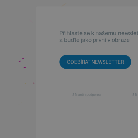
Přihlaste se k našemu newsle
a buďte jako první v obraze
ODEBÍRAT NEWSLETTER
S finanční podporou
S f