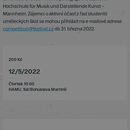
Hochschule für Musik und Darstellende Kunst –
Mannheim. Zájemci o aktivní účast z řad studentů
uměleckých škol se mohou přihlásit na e-mailové adrese
competition@festival.cz
do 31. března 2022.
200
Kč
12
/
5
/
2022
Čtvrtek 10.00
HAMU, Sál Bohuslava Martinů