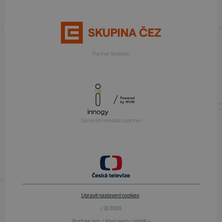
Partner festivalu
Generální mediální partner
Upravit nastavení cookies
/ © 2026
Pražské jaro / Vývoj webu zajistili —