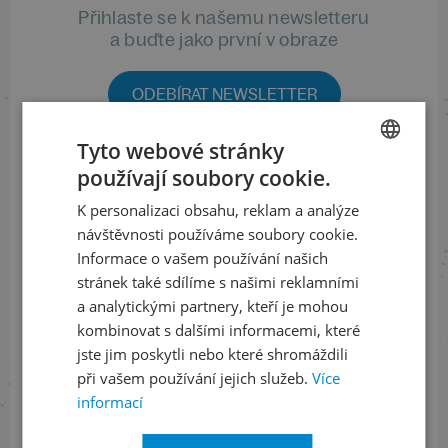
Přihlaste se k našemu newsletteru
a buďte jako první v obraze
ODEBÍRAT NEWSLETTER
Tyto webové stránky
používají soubory cookie.
CZECH
Sledujte nás na sociálních sítích
K personalizaci obsahu, reklam a analýze
ENGLISH
LinkedIn
flickr
návštěvnosti používáme soubory cookie.
Informace o vašem používání našich
stránek také sdílíme s našimi reklamními
a analytickými partnery, kteří je mohou
Informace o stavu objednávek
kombinovat s dalšími informacemi, které
jste jim poskytli nebo které shromáždili
+420 461 049 232
při vašem používání jejich služeb.
Více
informací