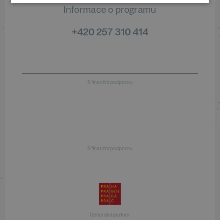
Informace o programu
+420 257 310 414
S finanční podporou
S finanční podporou
Generální partner