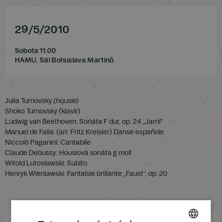
29
/
5
/
2010
Sobota 11.00
HAMU, Sál Bohuslava Martinů
Julia Turnovsky (housle)
Shoko Turnovsky (klavír)
Ludwig van Beethoven: Sonáta F dur, op. 24 „Jarní“
Manuel de Falla: (arr. Fritz Kreisler) Danse españole
Niccolò Paganini: Cantabile
Claude Debussy: Houslová sonáta g moll
Witold Lutosławski: Subito
Henryk Wieniawski: Fantaisie brillante „Faust“, op. 20