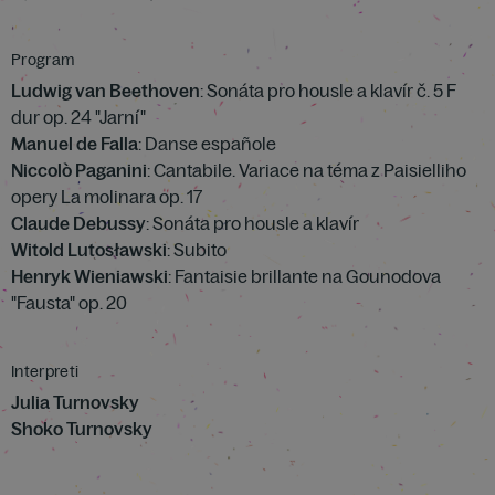
Program
Ludwig van Beethoven
: Sonáta pro housle a klavír č. 5 F
dur op. 24 "Jarní"
Manuel de Falla
: Danse españole
Niccolò Paganini
: Cantabile. Variace na téma z Paisielliho
opery La molinara op. 17
Claude Debussy
: Sonáta pro housle a klavír
Witold Lutosławski
: Subito
Henryk Wieniawski
: Fantaisie brillante na Gounodova
"Fausta" op. 20
Interpreti
Julia Turnovsky
Shoko Turnovsky