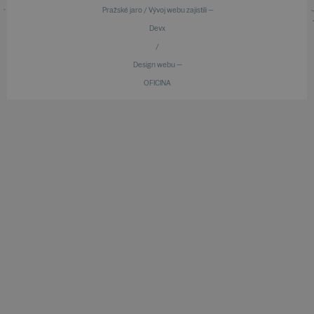
Pražské jaro / Vývoj webu zajistili —
Devx
/
Design webu —
OFICINA