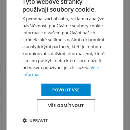
Tyto webové stránky
používají soubory cookie.
Přihlaste se k našemu newsletteru
CZECH
a buďte jako první v obraze
K personalizaci obsahu, reklam a analýze
ENGLISH
návštěvnosti používáme soubory cookie.
ODEBÍRAT NEWSLETTER
Informace o vašem používání našich
stránek také sdílíme s našimi reklamními
a analytickými partnery, kteří je mohou
kombinovat s dalšími informacemi, které
Sledujte nás na sociálních sítích
jste jim poskytli nebo které shromáždili
při vašem používání jejich služeb.
Více
LinkedIn
flickr
informací
POVOLIT VŠE
Informace o stavu objednávek
VŠE ODMÍTNOUT
+420 461 049 232
UPRAVIT