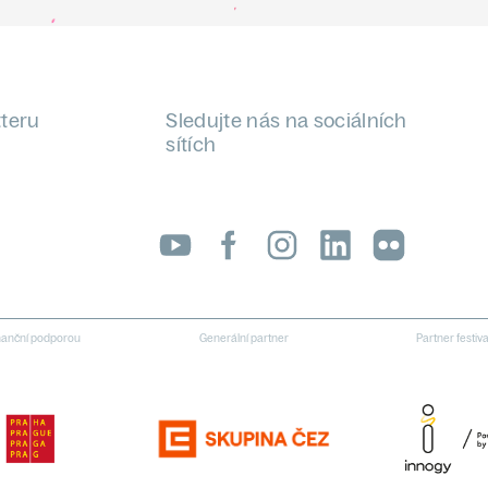
tteru
Sledujte nás na sociálních
sítích
LinkedIn
flickr
inanční podporou
Generální partner
Partner festiv