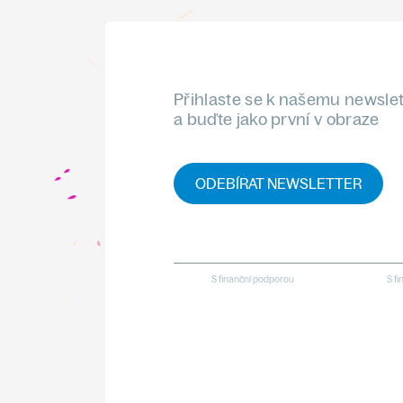
Přihlaste se k našemu newsle
a buďte jako první v obraze
ODEBÍRAT NEWSLETTER
S finanční podporou
S f