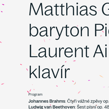
Matthias 
baryton Pi
Laurent A
klavír
Program
Johannes Brahms
: Čtyři vážné zpěvy op.
Ludwig van Beethoven
: Šest písní op. 4