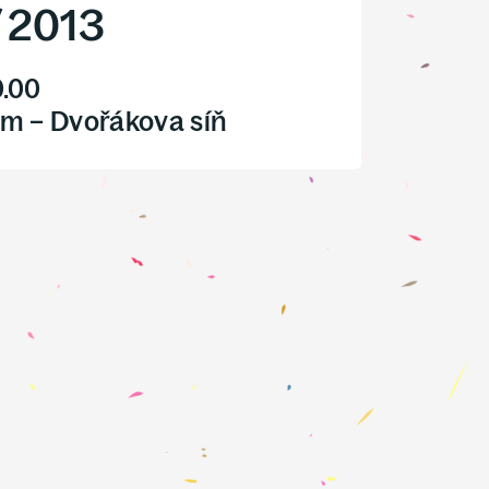
/
2013
0.00
m – Dvořákova síň