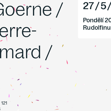
Goerne /
27
/
5
Pondělí 2
erre-
Rudolfinu
imard /
 121
8