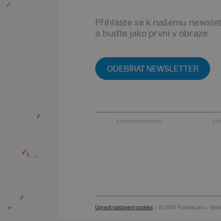
Přihlaste se k našemu newsle
a buďte jako první v obraze
ODEBÍRAT NEWSLETTER
S finanční podporou
S f
Upravit nastavení cookies
/ © 2026
Pražské jaro / Vývoj