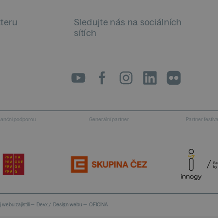
tteru
Sledujte nás na sociálních
sítích
LinkedIn
flickr
inanční podporou
Generální partner
Partner festiv
 webu zajistili —
Devx
/
Design webu —
OFICINA