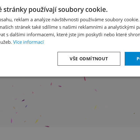
Goerne -
25
/
5
 stránky používají soubory cookie.
obsahu, reklam a analýze návštěvnosti používáme soubory cookie.
Středa 16
ašich stránek také sdílíme s našimi reklamními a analytickými par
Hotel Int
 s dalšími informacemi, které jste jim poskytli nebo které shro
lužeb.
Více informací
e
VŠE ODMÍTNOUT
P