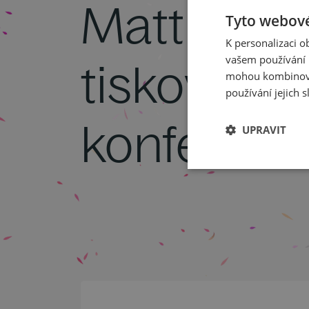
Matthias 
Tyto webové
K personalizaci 
vašem používání n
tisková
mohou kombinovat
používání jejich s
konferenc
UPRAVIT