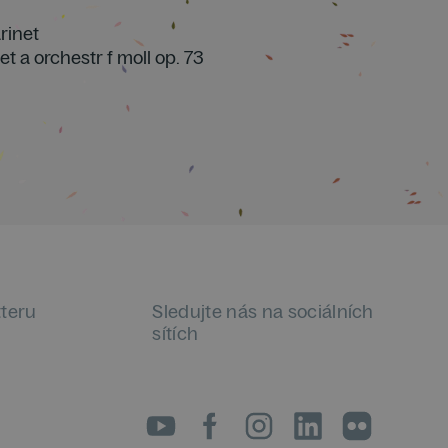
arinet
et a orchestr f moll op. 73
tteru
Sledujte nás na sociálních
sítích
LinkedIn
flickr