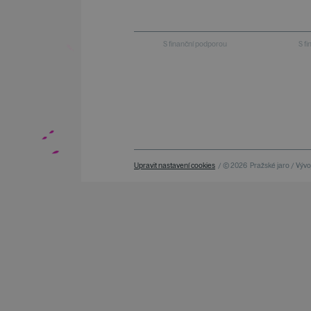
S finanční podporou
S f
Upravit nastavení cookies
/ © 2026
Pražské jaro / Vývoj