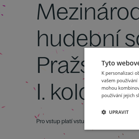
Mezinárod
hudební s
Pražské ja
Tyto webové
K personalizaci 
vašem používání n
I. kolo, kla
mohou kombinovat
používání jejich s
UPRAVIT
Pro vstup platí vstupenka z 8. 5. (MHS Praž