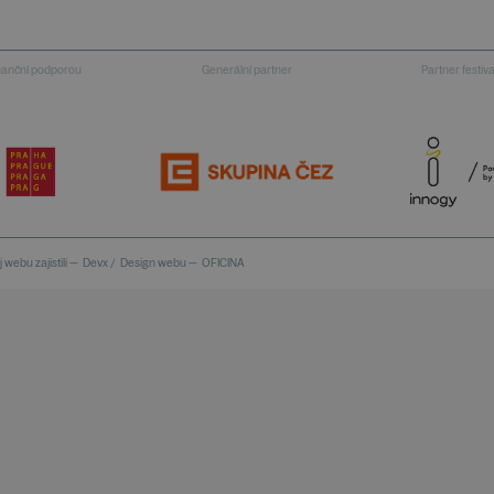
inanční podporou
Generální partner
Partner festiv
 webu zajistili —
Devx
/
Design webu —
OFICINA