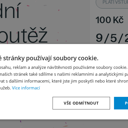
ní
PLATÍ VSTU
100
Kč
outěž
9
/
5
/
ro
Pondělí 0
 stránky používají soubory cookie.
Národní 
obsahu, reklam a analýze návštěvnosti používáme soubory cookie.
ašich stránek také sdílíme s našimi reklamními a analytickými par
rinet
 s dalšími informacemi, které jste jim poskytli nebo které shro
lužeb.
Více informací
VŠE ODMÍTNOUT
P
ské jaro I. kolo, klarinet)