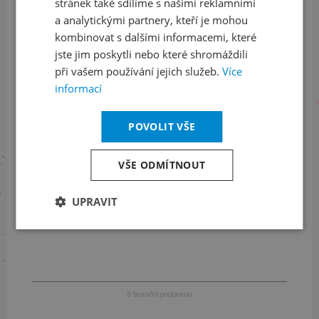
Sledujte nás na sociálních sítích
stránek také sdílíme s našimi reklamními
a analytickými partnery, kteří je mohou
LinkedIn
flickr
kombinovat s dalšími informacemi, které
jste jim poskytli nebo které shromáždili
při vašem používání jejich služeb.
Více
informací
Informace o stavu objednávek
+420 461 049 232
POVOLIT VŠE
VŠE ODMÍTNOUT
Informace o programu
UPRAVIT
+420 257 310 414
S finanční podporou