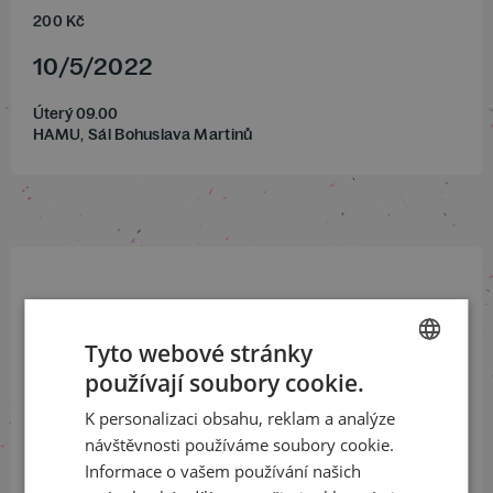
200
Kč
10
/
5
/
2022
Úterý 09.00
HAMU, Sál Bohuslava Martinů
Přihlaste se k našemu newsletteru
a buďte jako první v obraze
Tyto webové stránky
používají soubory cookie.
CZECH
ODEBÍRAT NEWSLETTER
K personalizaci obsahu, reklam a analýze
ENGLISH
návštěvnosti používáme soubory cookie.
Informace o vašem používání našich