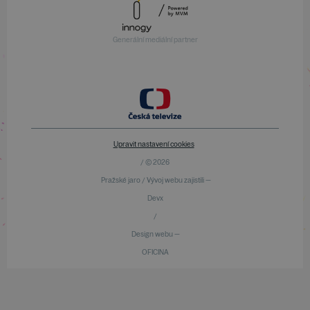
Generální mediální partner
Upravit nastavení cookies
/ © 2026
Pražské jaro / Vývoj webu zajistili —
Devx
/
Design webu —
OFICINA