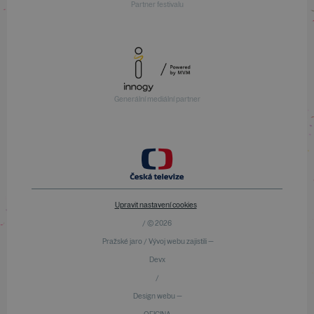
Partner festivalu
Generální mediální partner
Upravit nastavení cookies
/ © 2026
Pražské jaro / Vývoj webu zajistili —
Devx
/
Design webu —