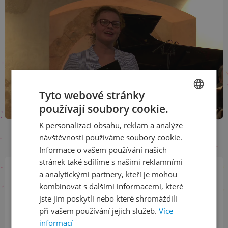
Sledovat
Tyto webové stránky
používají soubory cookie.
CZECH
K personalizaci obsahu, reklam a analýze
ENGLISH
návštěvnosti používáme soubory cookie.
Informace o vašem používání našich
stránek také sdílíme s našimi reklamními
a analytickými partnery, kteří je mohou
Přihlaste se k našemu newsletteru
kombinovat s dalšími informacemi, které
a buďte jako první v obraze
jste jim poskytli nebo které shromáždili
při vašem používání jejich služeb.
Více
informací
ODEBÍRAT NEWSLETTER