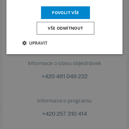
POVOLIT VŠE
Sledujte nás na sociálních sítích
VŠE ODMÍTNOUT
LinkedIn
flickr
UPRAVIT
Informace o stavu objednávek
+420 461 049 232
Informace o programu
+420 257 310 414