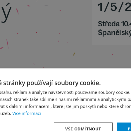
ý
1
/
5
/
Středa 10
Španělský
ma Thomase Tallise
 stránky používají soubory cookie.
 dur op. 68 "Pastorální"
obsahu, reklam a analýze návštěvnosti používáme soubory cookie.
ašich stránek také sdílíme s našimi reklamními a analytickými par
 s dalšími informacemi, které jste jim poskytli nebo které shro
lužeb.
Více informací
VŠE ODMÍTNOUT
P