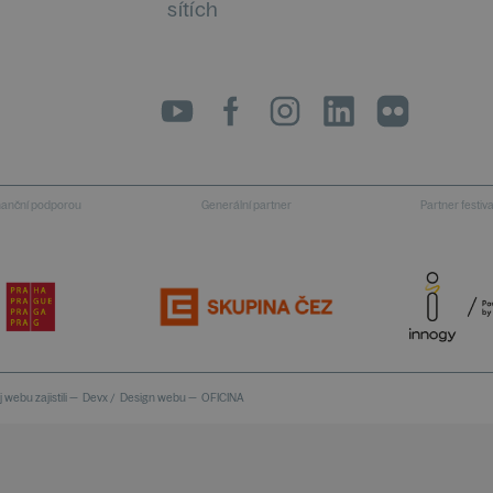
sítích
LinkedIn
flickr
inanční podporou
Generální partner
Partner festiv
 webu zajistili —
Devx
/
Design webu —
OFICINA