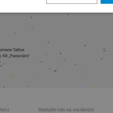
omase Tallise
. 68 „Pastorální“
tteru
Sledujte nás na sociálních