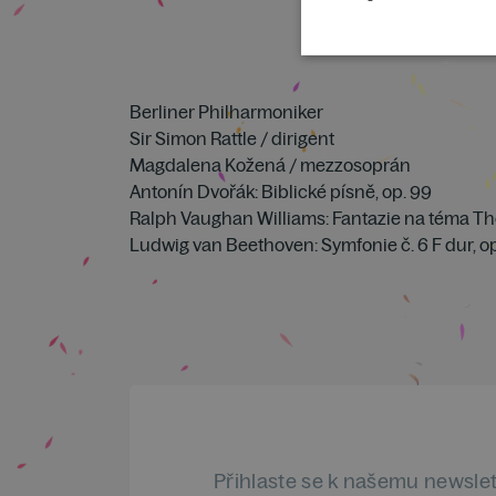
Berliner Philharmoniker
Sir Simon Rattle / dirigent
Magdalena Kožená / mezzosoprán
Antonín Dvořák: Biblické písně, op. 99
Ralph Vaughan Williams: Fantazie na téma Th
Ludwig van Beethoven: Symfonie č. 6 F dur, op
Přihlaste se k našemu newsle