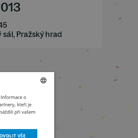
2013
.45
 sál, Pražský hrad
 Informace o
CZECH
tnery, kteří je
ENGLISH
máždili při vašem
OVOLIT VŠE