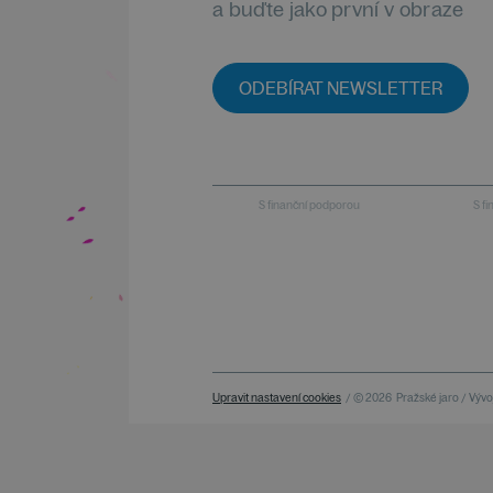
a buďte jako první v obraze
ODEBÍRAT NEWSLETTER
S finanční podporou
S f
Upravit nastavení cookies
/ © 2026
Pražské jaro / Vývoj