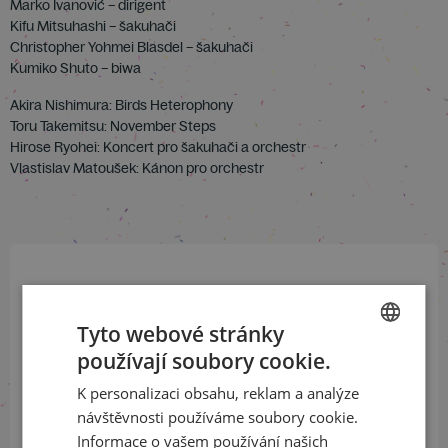
Marko Ivanović – dirigent
Kifu Mitsuhashi – šakuhači
Christopher Yohmei Blasdel – šakuhači
Kumiko Shuto – biwa
Akira Nishimura: Birds Heterophony
Toru Takemitsu: November Steps
Hirose Ryohei: Koncert pro šakuhači a orchestr
Vlastislav Matoušek: Kánon pro orchestr
Přihlaste se k našemu newsletteru
a buďte jako první v obraze
Tyto webové stránky
používají soubory cookie.
CZECH
ODEBÍRAT NEWSLETTER
K personalizaci obsahu, reklam a analýze
ENGLISH
návštěvnosti používáme soubory cookie.
Informace o vašem používání našich