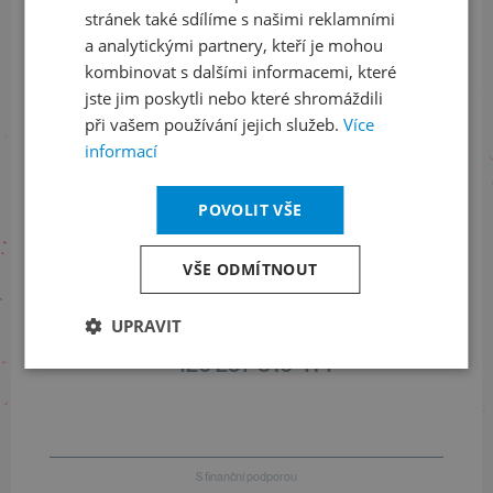
stránek také sdílíme s našimi reklamními
Sledujte nás na sociálních sítích
a analytickými partnery, kteří je mohou
LinkedIn
flickr
kombinovat s dalšími informacemi, které
jste jim poskytli nebo které shromáždili
při vašem používání jejich služeb.
Více
informací
Informace o stavu objednávek
POVOLIT VŠE
+420 461 049 232
VŠE ODMÍTNOUT
Informace o programu
UPRAVIT
+420 257 310 414
S finanční podporou