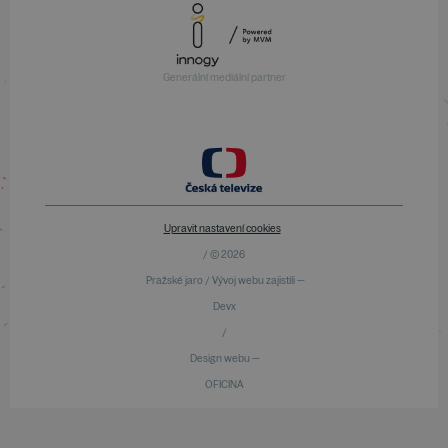
Generální mediální partner
Upravit nastavení cookies
/ © 2026
Pražské jaro / Vývoj webu zajistili —
Devx
/
Design webu —
OFICINA