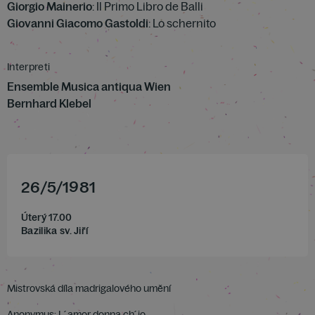
Giorgio Mainerio
: Il Primo Libro de Balli
Giovanni Giacomo Gastoldi
: Lo schernito
Interpreti
Ensemble Musica antiqua Wien
Bernhard Klebel
26
/
5
/
1981
Úterý 17.00
Bazilika sv. Jiří
Mistrovská díla madrigalového umění
Anonymus: L´amor donna ch´io