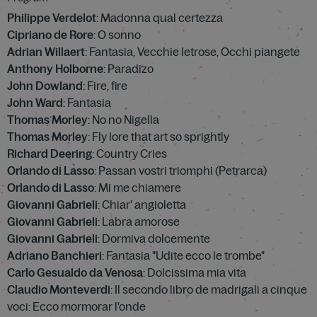
Philippe Verdelot
: Madonna qual certezza
Cipriano de Rore
: O sonno
Adrian Willaert
: Fantasia, Vecchie letrose, Occhi piangete
Anthony Holborne
: Paradizo
John Dowland
: Fire, fire
John Ward
: Fantasia
Thomas Morley
: No no Nigella
Thomas Morley
: Fly lore that art so sprightly
Richard Deering
: Country Cries
Orlando di Lasso
: Passan vostri triomphi (Petrarca)
Orlando di Lasso
: Mi me chiamere
Giovanni Gabrieli
: Chiar' angioletta
Giovanni Gabrieli
: Labra amorose
Giovanni Gabrieli
: Dormiva dolcemente
Adriano Banchieri
: Fantasia "Udite ecco le trombe"
Carlo Gesualdo da Venosa
: Dolcissima mia vita
Claudio Monteverdi
: Il secondo libro de madrigali a cinque
voci: Ecco mormorar l'onde