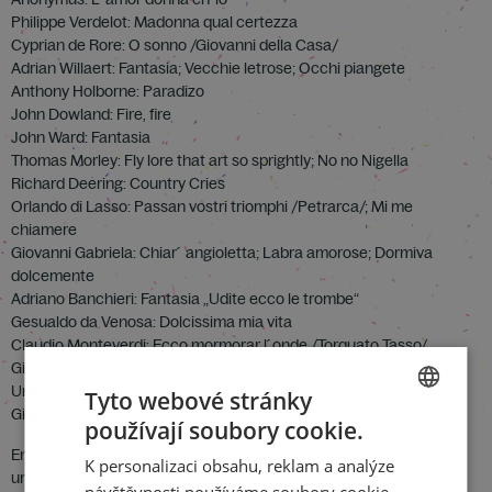
Philippe Verdelot: Madonna qual certezza
Cyprian de Rore: O sonno /Giovanni della Casa/
Adrian Willaert: Fantasia; Vecchie letrose; Occhi piangete
Anthony Holborne: Paradizo
John Dowland: Fire, fire
John Ward: Fantasia
Thomas Morley: Fly lore that art so sprightly; No no Nigella
Richard Deering: Country Cries
Orlando di Lasso: Passan vostri triomphi /Petrarca/; Mi me
chiamere
Giovanni Gabriela: Chiar´ angioletta; Labra amorose; Dormiva
dolcemente
Adriano Banchieri: Fantasia „Udite ecco le trombe“
Gesualdo da Venosa: Dolcissima mia vita
Claudio Monteverdi: Ecco mormorar l´onde /Torquato Tasso/
Giorgio Mainerio: Passemezzo – Saltarello; Baloo milanese;
Ungaresca; Schiarazula – Marazula
Tyto webové stránky
Giovanni Gastoldi: Lo schernito
používají soubory cookie.
CZECH
Ensemble Musica antiqua Wien
K personalizaci obsahu, reklam a analýze
ENGLISH
uměl. ved. Bernhard Klebel
návštěvnosti používáme soubory cookie.