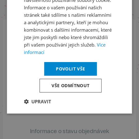
Informace o vašem používání našich
stránek také sdílíme s našimi reklamními
a analytickými partnery, kteří je mohou
kombinovat s dalšími informacemi, které
Přihlaste se k našemu newsletteru
jste jim poskytli nebo které shromáždili
a buďte jako první v obraze
při vašem používání jejich služeb.
Více
informací
ODEBÍRAT NEWSLETTER
POVOLIT VŠE
VŠE ODMÍTNOUT
Sledujte nás na sociálních sítích
UPRAVIT
LinkedIn
flickr
Informace o stavu objednávek