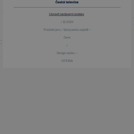
Upravit nastavení cookies
/ © 2026
Pražské jaro / Vývoj webu zajistili —
Devx
/
Design webu —
OFICINA