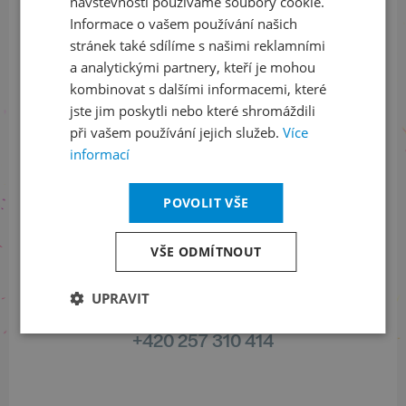
návštěvnosti používáme soubory cookie.
Informace o vašem používání našich
stránek také sdílíme s našimi reklamními
Sledujte nás na sociálních sítích
a analytickými partnery, kteří je mohou
kombinovat s dalšími informacemi, které
LinkedIn
flickr
jste jim poskytli nebo které shromáždili
při vašem používání jejich služeb.
Více
informací
Informace o stavu objednávek
POVOLIT VŠE
+420 461 049 232
VŠE ODMÍTNOUT
UPRAVIT
Informace o programu
+420 257 310 414