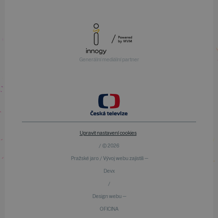
Generální mediální partner
Upravit nastavení cookies
/ © 2026
Pražské jaro / Vývoj webu zajistili —
Devx
/
Design webu —
OFICINA