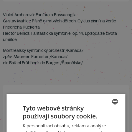
Violet Archerová: Fanfára a Passacaglia
Gustav Mahler: Písně o mrtvých dětech. Cyklus písní na verše
Friedricha Rückerta
Hector Berlioz: Fantastická symfonie, op. 14; Epizoda ze života
umělce
Montrealský symfonický orchestr /Kanada/
zpěv: Maureen Forrester /Kanada/
dir. Rafael Frühbeck de Burgos /Španělsko/
Přihlaste se k našemu newsletteru
Tyto webové stránky
a buďte jako první v obraze
používají soubory cookie.
CZECH
ODEBÍRAT NEWSLETTER
K personalizaci obsahu, reklam a analýze
ENGLISH