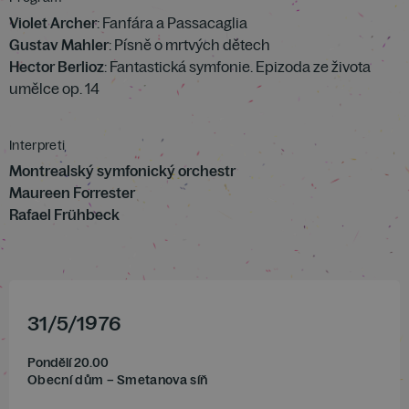
Violet Archer
: Fanfára a Passacaglia
Gustav Mahler
: Písně o mrtvých dětech
Hector Berlioz
: Fantastická symfonie. Epizoda ze života
umělce op. 14
Interpreti
Montrealský symfonický orchestr
Maureen Forrester
Rafael Frühbeck
31
/
5
/
1976
Pondělí 20.00
Obecní dům – Smetanova síň