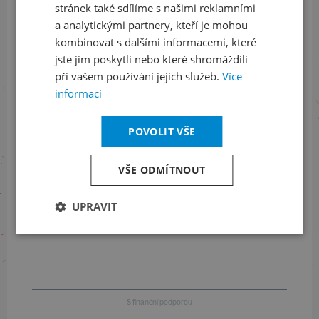
stránek také sdílíme s našimi reklamními
Sledujte nás na sociálních sítích
a analytickými partnery, kteří je mohou
LinkedIn
flickr
kombinovat s dalšími informacemi, které
jste jim poskytli nebo které shromáždili
při vašem používání jejich služeb.
Více
informací
Informace o stavu objednávek
POVOLIT VŠE
+420 461 049 232
VŠE ODMÍTNOUT
Informace o programu
UPRAVIT
+420 257 310 414
S finanční podporou