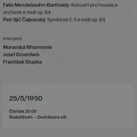
Felix Mendelssohn-Bartholdy
: Koncert pro housle a
orchestr e moll op. 64
Petr Iljič Čajkovskij
: Symfonie č. 5 e moll op. 64
Interpreti
Moravská filharmonie
Josef Gruenfarb
František Stupka
25
/
5
/
1950
Čtvrtek 20.00
Rudolfinum – Dvořákova síň