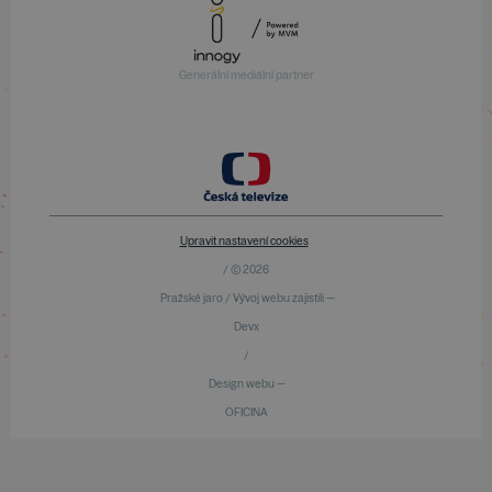
Generální mediální partner
Upravit nastavení cookies
/ © 2026
Pražské jaro / Vývoj webu zajistili —
Devx
/
Design webu —
OFICINA