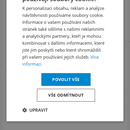
ODEBÍRAT NEWSLETTER
K personalizaci obsahu, reklam a analýze
ENGLISH
návštěvnosti používáme soubory cookie.
Informace o vašem používání našich
Sledujte nás na sociálních sítích
stránek také sdílíme s našimi reklamními
a analytickými partnery, kteří je mohou
LinkedIn
flickr
kombinovat s dalšími informacemi, které
jste jim poskytli nebo které shromáždili
při vašem používání jejich služeb.
Více
informací
Informace o stavu objednávek
+420 461 049 232
POVOLIT VŠE
VŠE ODMÍTNOUT
Informace o programu
UPRAVIT
+420 257 310 414