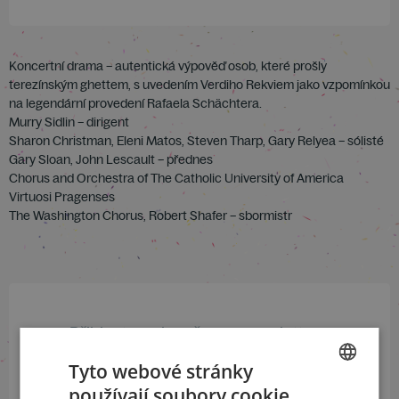
Koncertní drama – autentická výpověď osob, které prošly
terezínským ghettem, s uvedením Verdiho Rekviem jako vzpomínkou
na legendární provedení Rafaela Schächtera.
Murry Sidlin – dirigent
Sharon Christman, Eleni Matos, Steven Tharp, Gary Relyea – sólisté
Gary Sloan, John Lescault – přednes
Chorus and Orchestra of The Catholic University of America
Virtuosi Pragenses
The Washington Chorus, Robert Shafer – sbormistr
Přihlaste se k našemu newsletteru
a buďte jako první v obraze
Tyto webové stránky
používají soubory cookie.
CZECH