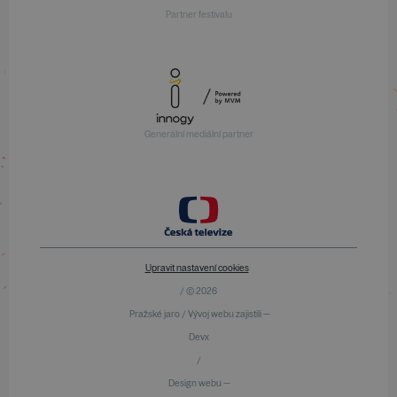
Partner festivalu
Generální mediální partner
Upravit nastavení cookies
/ © 2026
Pražské jaro / Vývoj webu zajistili —
Devx
/
Design webu —