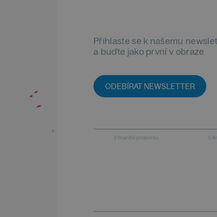
Přihlaste se k našemu newsle
a buďte jako první v obraze
ODEBÍRAT NEWSLETTER
S finanční podporou
S f