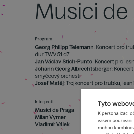
Musici de
Program
Georg Philipp Telemann
: Koncert pro tr
dur TWV 51:d7
Jan Václav Stich-Punto
: Koncert pro lesn
Johann Georg Albrechtsberger
: Koncert
smyčcový orchestr
Josef Matěj
: Trojkoncert pro trubku, les
Interpreti
Tyto webové
Musici de Praga
K personalizaci 
Milan Vymer
vašem používání n
Vladimír Válek
mohou kombinovat