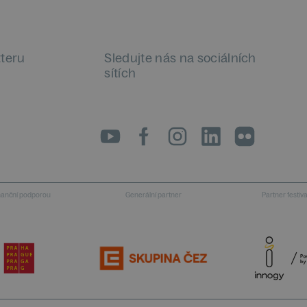
tteru
Sledujte nás na sociálních
sítích
LinkedIn
flickr
inanční podporou
Generální partner
Partner festiv