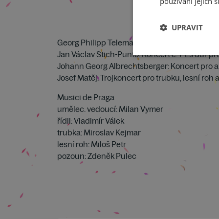
používání jejich s
UPRAVIT
Georg Philipp Telemann: Koncert D dur pro t
Jan Václav Stich-Punto: Koncert č. 7 Es dur pro
Johann Georg Albrechtsberger: Koncert pro a
Josef Matěj: Trojkoncert pro trubku, lesní r
Musici de Praga
umělec. vedoucí: Milan Vymer
řídil: Vladimír Válek
trubka: Miroslav Kejmar
lesní roh: Miloš Petr
pozoun: Zdeněk Pulec