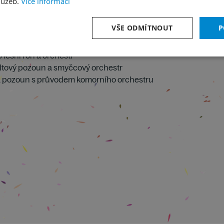
lužeb.
Více informací
VŠE ODMÍTNOUT
P
rubku, smyčce a cembalo
 lesní roh a orchestr
ltový pozoun a smyčcový orchestr
oh a pozoun s průvodem komorního orchestru