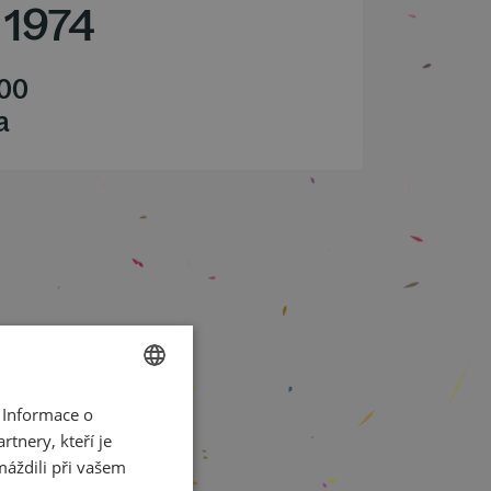
/
1974
.00
a
 Informace o
CZECH
tnery, kteří je
ENGLISH
máždili při vašem