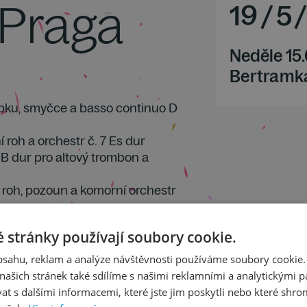
 Praga
19
/
5
Neděle 15
Bertramk
ubku, smyčce a basso continuo D
í roh a orchestr č. 7 Es dur
 B dur pro altový trombon a
ní roh, pozoun a komorní orchestr
 stránky používají soubory cookie.
obsahu, reklam a analýze návštěvnosti používáme soubory cookie.
ašich stránek také sdílíme s našimi reklamními a analytickými par
 s dalšími informacemi, které jste jim poskytli nebo které shro