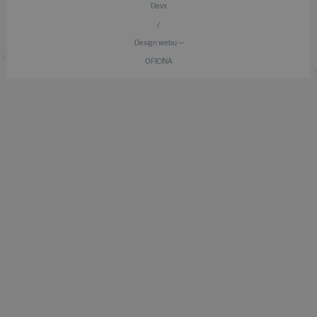
Devx
/
Design webu —
OFICINA