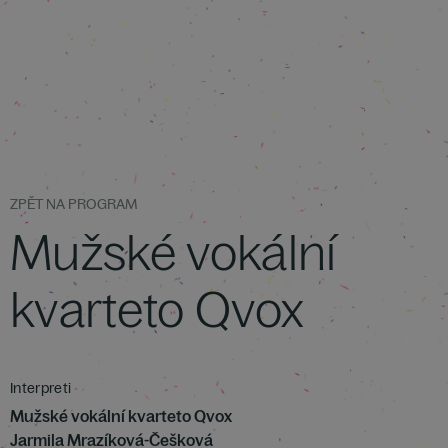
ZPĚT NA PROGRAM
Mužské vokální
kvarteto Qvox
Interpreti
Mužské vokální kvarteto Qvox
Jarmila Mrazíková-Češková