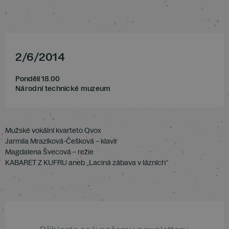
2
/
6
/
2014
Pondělí 18.00
Národní technické muzeum
Mužské vokální kvarteto Qvox
Jarmila Mrazíková-Češková – klavír
Magdalena Švecová – režie
KABARET Z KUFRU aneb „Laciná zábava v lázních“