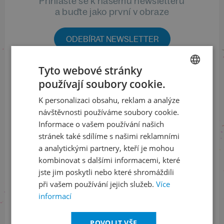
Přihlaste se k našemu newsletteru
a buďte jako první v obraze
ODEBÍRAT NEWSLETTER
Tyto webové stránky
používají soubory cookie.
Sledujte nás na sociálních sítích
CZECH
K personalizaci obsahu, reklam a analýze
ENGLISH
LinkedIn
flickr
návštěvnosti používáme soubory cookie.
Informace o vašem používání našich
stránek také sdílíme s našimi reklamními
a analytickými partnery, kteří je mohou
Informace o stavu objednávek
kombinovat s dalšími informacemi, které
jste jim poskytli nebo které shromáždili
+420 461 049 232
při vašem používání jejich služeb.
Více
informací
Informace o programu
POVOLIT VŠE