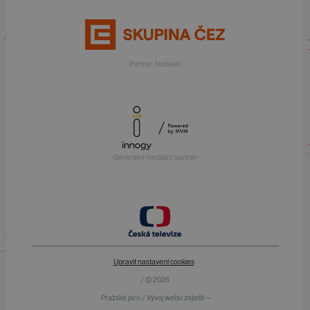
Partner festivalu
Generální mediální partner
Upravit nastavení cookies
/ © 2026
Pražské jaro / Vývoj webu zajistili —