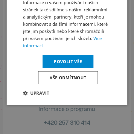
ODEBÍRAT NEWSLETTER
Informace o vašem používání našich
stránek také sdílíme s našimi reklamními
a analytickými partnery, kteří je mohou
kombinovat s dalšími informacemi, které
Sledujte nás na sociálních sítích
jste jim poskytli nebo které shromáždili
při vašem používání jejich služeb.
Více
LinkedIn
flickr
informací
POVOLIT VŠE
Informace o stavu objednávek
VŠE ODMÍTNOUT
+420 461 049 232
UPRAVIT
Informace o programu
+420 257 310 414