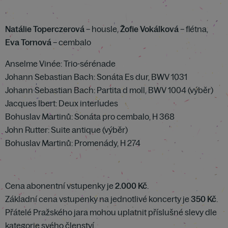
Natálie Toperczerová
– housle,
Žofie Vokálková
– flétna,
Eva Tornová
– cembalo
Anselme Vinée: Trio-sérénade
Johann Sebastian Bach: Sonáta Es dur, BWV 1031
Johann Sebastian Bach: Partita d moll, BWV 1004 (výběr)
Jacques Ibert: Deux interludes
Bohuslav Martinů: Sonáta pro cembalo, H 368
John Rutter: Suite antique (výběr)
Bohuslav Martinů: Promenády, H 274
Cena abonentní vstupenky je
2.000 Kč
.
Základní cena vstupenky na jednotlivé koncerty je
350 Kč
.
Přátelé Pražského jara mohou uplatnit příslušné slevy dle
kategorie svého členství.