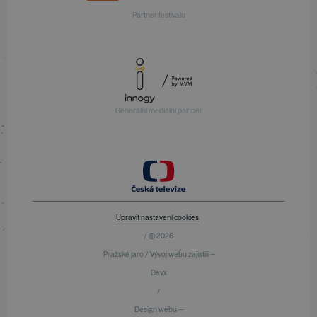
Partner festivalu
Generální mediální partner
Upravit nastavení cookies
/ © 2026
Pražské jaro / Vývoj webu zajistili —
Devx
/
Design webu —