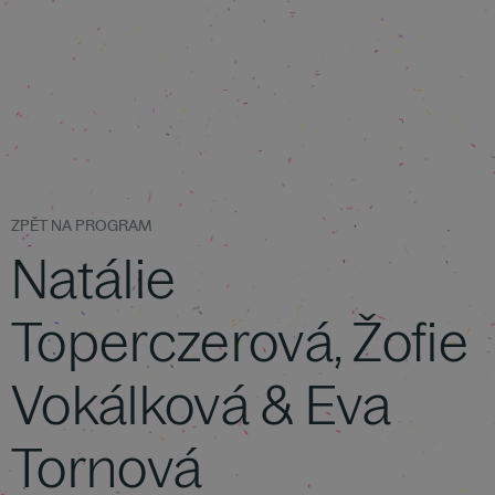
ZPĚT NA PROGRAM
Natálie
Toperczerová, Žofie
Vokálková & Eva
Tornová