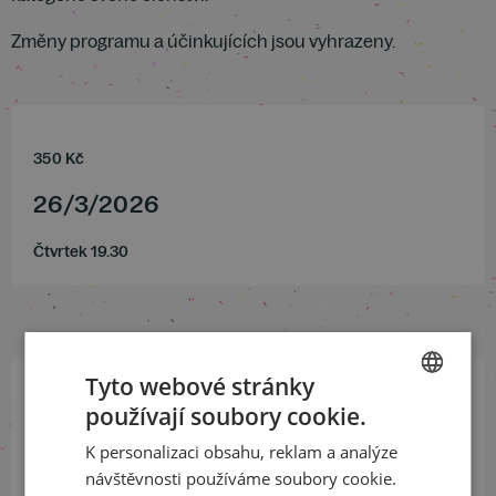
Změny programu a účinkujících jsou vyhrazeny.
350
Kč
26
/
3
/
2026
Čtvrtek 19.30
Tyto webové stránky
používají soubory cookie.
Přihlaste se k našemu newsletteru
CZECH
a buďte jako první v obraze
K personalizaci obsahu, reklam a analýze
ENGLISH
návštěvnosti používáme soubory cookie.