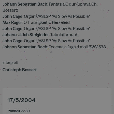
Johann Sebastian Bach
: Fantasia C dur (úprava Ch.
Bossert)
John Cage
: Organ²/ASLSP "As Slow As Possible"
Max Reger
: O Traurigkeit, o Herzeleid
John Cage
: Organ²/ASLSP "As Slow As Possible"
Johann Ulrich Steigleder
: Tabulaturbuch
John Cage
: Organ²/ASLSP "As Slow As Possible"
Johann Sebastian Bach
: Toccata a fuga d moll BWV 538
Interpreti
Christoph Bossert
17
/
5
/
2004
Pondělí 22.30