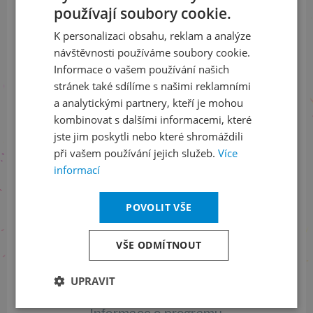
Přihlaste se k našemu newsletteru
používají soubory cookie.
CZECH
a buďte jako první v obraze
K personalizaci obsahu, reklam a analýze
ENGLISH
návštěvnosti používáme soubory cookie.
ODEBÍRAT NEWSLETTER
Informace o vašem používání našich
stránek také sdílíme s našimi reklamními
a analytickými partnery, kteří je mohou
kombinovat s dalšími informacemi, které
Sledujte nás na sociálních sítích
jste jim poskytli nebo které shromáždili
při vašem používání jejich služeb.
Více
LinkedIn
flickr
informací
POVOLIT VŠE
Informace o stavu objednávek
VŠE ODMÍTNOUT
+420 461 049 232
UPRAVIT