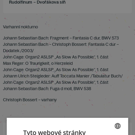
Rudolfinum – Dvořákova síň
Varhanní nokturno
Johann Sebastian Bach: Fragment – Fantasia C dur, BWV 573
Johann Sebastian Bach – Christoph Bossert: Fantasia C dur –
Dodatek /2003/
John Cage: Organ2 ASLSP „As Slow As Possible“, 1. část
Max Reger: O Traurigkeit, o Herzeleid
John Cage: Organ2 ASLSP „As Slow As Possible“, 1. část
Johann Ulrich Steigleder: Auff Toccata Manier /Tabulatur Buch/
John Cage: Organ2 ASLSP „As Slow As Possible“, 1. část
Johann Sebastian Bach: Fuga d moll, BWV 538
Christoph Bossert – varhany
Tyto webové stránky