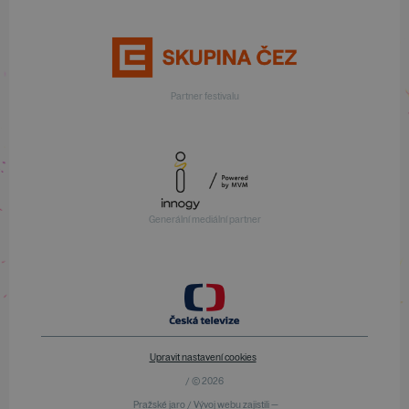
Partner festivalu
Generální mediální partner
Upravit nastavení cookies
/ © 2026
Pražské jaro / Vývoj webu zajistili —