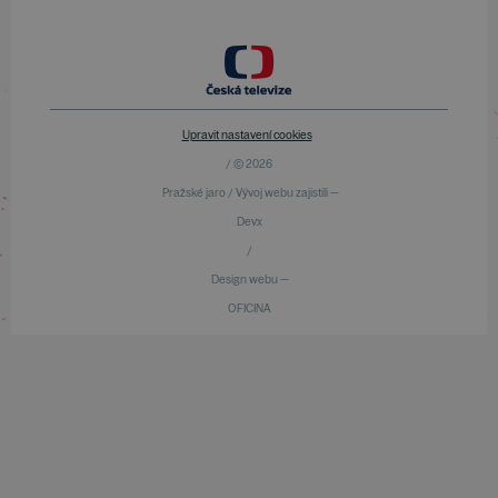
Upravit nastavení cookies
/ © 2026
Pražské jaro / Vývoj webu zajistili —
Devx
/
Design webu —
OFICINA