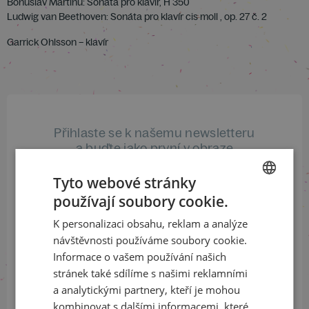
Bohuslav Martinů: Sonáta pro klavír, H 350
Ludwig van Beethoven: Sonáta pro klavír cis moll , op. 27 č. 2
Garrick Ohlsson – klavír
Přihlaste se k našemu newsletteru
a buďte jako první v obraze
Tyto webové stránky
ODEBÍRAT NEWSLETTER
používají soubory cookie.
CZECH
K personalizaci obsahu, reklam a analýze
ENGLISH
návštěvnosti používáme soubory cookie.
Sledujte nás na sociálních sítích
Informace o vašem používání našich
stránek také sdílíme s našimi reklamními
LinkedIn
flickr
a analytickými partnery, kteří je mohou
kombinovat s dalšími informacemi, které