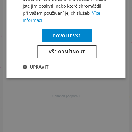
jste jim poskytli nebo které shromáždili
při vašem používání jejich služeb.
Více
Informace o stavu objednávek
informací
+420 461 049 232
POVOLIT VŠE
VŠE ODMÍTNOUT
Informace o programu
+420 257 310 414
UPRAVIT
S finanční podporou