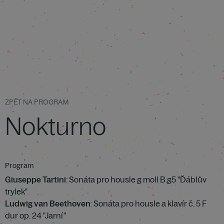
ZPĚT NA PROGRAM
Nokturno
Program
Giuseppe Tartini
: Sonáta pro housle g moll B.g5 "Ďáblův
trylek"
Ludwig van Beethoven
: Sonáta pro housle a klavír č. 5 F
dur op. 24 "Jarní"