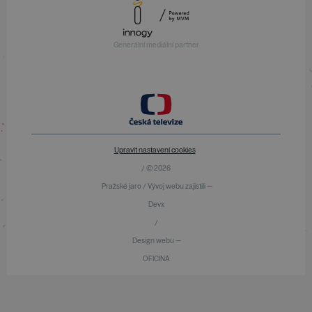
Generální mediální partner
Upravit nastavení cookies
/ © 2026
Pražské jaro / Vývoj webu zajistili —
Devx
/
Design webu —
OFICINA