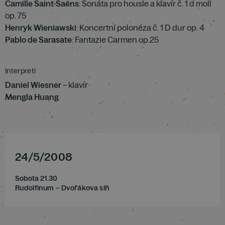
Camille Saint-Saëns
: Sonáta pro housle a klavír č. 1 d moll
op. 75
Henryk Wieniawski
: Koncertní polonéza č. 1 D dur op. 4
Pablo de Sarasate
: Fantazie Carmen op.25
Interpreti
Daniel Wiesner
– klavír
Mengla Huang
24
/
5
/
2008
Sobota 21.30
Rudolfinum – Dvořákova síň