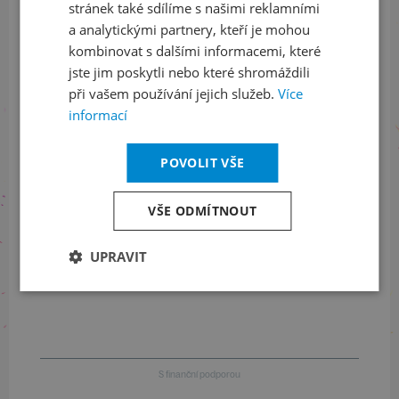
Sledujte nás na sociálních sítích
stránek také sdílíme s našimi reklamními
a analytickými partnery, kteří je mohou
LinkedIn
flickr
kombinovat s dalšími informacemi, které
jste jim poskytli nebo které shromáždili
při vašem používání jejich služeb.
Více
informací
Informace o stavu objednávek
POVOLIT VŠE
+420 461 049 232
VŠE ODMÍTNOUT
Informace o programu
UPRAVIT
+420 257 310 414
S finanční podporou