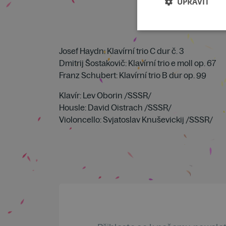
UPRAVIT
Josef Haydn: Klavírní trio C dur č. 3
Dmitrij Šostakovič: Klavírní trio e moll op. 67
Franz Schubert: Klavírní trio B dur op. 99
Klavír: Lev Oborin /SSSR/
Housle: David Oistrach /SSSR/
Violoncello: Svjatoslav Knuševickij /SSSR/