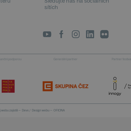
tteru
Sledujte nás na sociálních
sítích
LinkedIn
flickr
inanční podporou
Generální partner
Partner festiv
 webu zajistili —
Devx
/
Design webu —
OFICINA