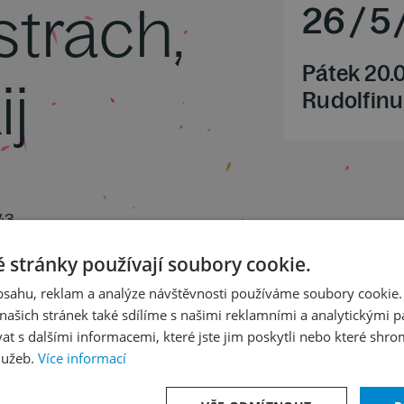
strach,
26
/
5
Pátek 20.
j
Rudolfinu
V:3
ll op. 67
 stránky používají soubory cookie.
p. 99
obsahu, reklam a analýze návštěvnosti používáme soubory cookie.
ašich stránek také sdílíme s našimi reklamními a analytickými par
 s dalšími informacemi, které jste jim poskytli nebo které shro
lužeb.
Více informací