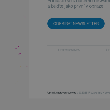
Přihlaste se k našemu newsle
a buďte jako první v obraze
ODEBÍRAT NEWSLETTER
S finanční podporou
S f
Upravit nastavení cookies
/ © 2026
Pražské jaro / Vývoj