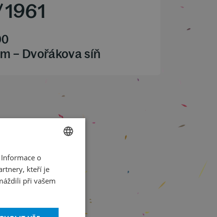
/
1961
00
m – Dvořákova síň
 Informace o
CZECH
tnery, kteří je
ENGLISH
máždili při vašem