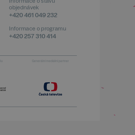
Informace o stavu
objednávek
+420 461 049 232
Informace o programu
+420 257 310 414
alu
Generální mediální partner