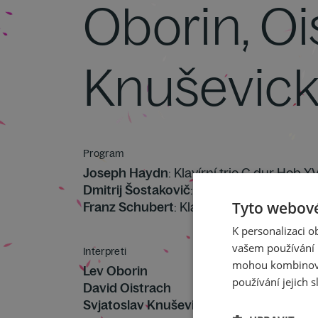
Oborin, Oi
Knuševicki
Program
Joseph Haydn
: Klavírní trio C dur Hob.X
Dmitrij Šostakovič
: Klavírní trio č. 2 e mo
Tyto webové
Franz Schubert
: Klavírní trio č. 1 B dur o
K personalizaci 
vašem používání n
Interpreti
mohou kombinovat
Lev Oborin
používání jejich s
David Oistrach
Svjatoslav Knuševickij