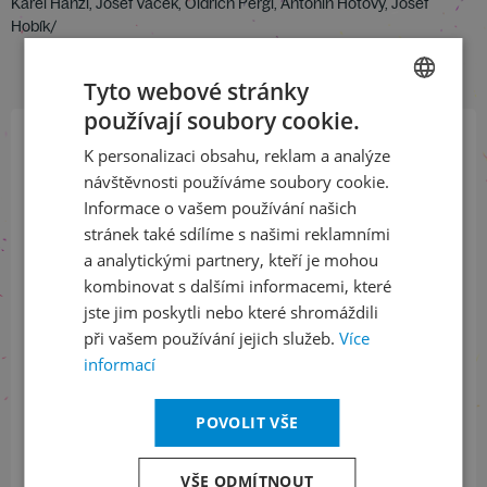
Karel Hanžl, Josef Vacek, Oldřich Pergl, Antonín Hotový, Josef
Hobík/
Tyto webové stránky
používají soubory cookie.
CZECH
K personalizaci obsahu, reklam a analýze
ENGLISH
Přihlaste se k našemu newsletteru
návštěvnosti používáme soubory cookie.
a buďte jako první v obraze
Informace o vašem používání našich
stránek také sdílíme s našimi reklamními
ODEBÍRAT NEWSLETTER
a analytickými partnery, kteří je mohou
kombinovat s dalšími informacemi, které
jste jim poskytli nebo které shromáždili
při vašem používání jejich služeb.
Více
Sledujte nás na sociálních sítích
informací
LinkedIn
flickr
POVOLIT VŠE
VŠE ODMÍTNOUT