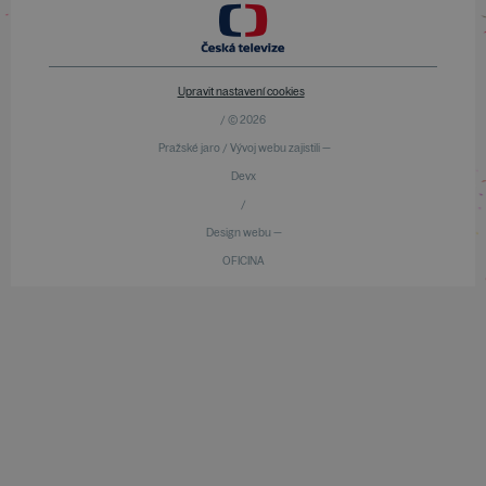
Upravit nastavení cookies
/ © 2026
Pražské jaro / Vývoj webu zajistili —
Devx
/
Design webu —
OFICINA