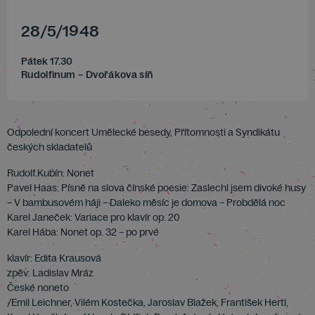
28
/
5
/
1948
Pátek 17.30
Rudolfinum – Dvořákova síň
Odpolední koncert Umělecké besedy, Přítomnosti a Syndikátu
českých skladatelů
Rudolf Kubín: Nonet
Pavel Haas: Písně na slova čínské poesie: Zaslechl jsem divoké husy
– V bambusovém háji – Daleko měsíc je domova – Probdělá noc
Karel Janeček: Variace pro klavír op. 20
Karel Hába: Nonet op. 32 – po prvé
klavír: Edita Krausová
zpěv: Ladislav Mráz
České noneto
/Emil Leichner, Vilém Kostečka, Jaroslav Blažek, František Hertl,