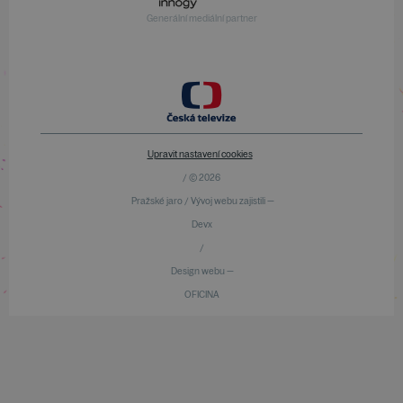
Generální mediální partner
Upravit nastavení cookies
/ © 2026
Pražské jaro / Vývoj webu zajistili —
Devx
/
Design webu —
OFICINA