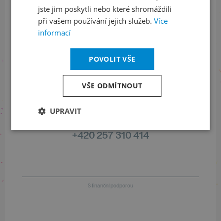
LinkedIn
flickr
jste jim poskytli nebo které shromáždili
při vašem používání jejich služeb.
Více
informací
Informace o stavu objednávek
POVOLIT VŠE
+420 461 049 232
VŠE ODMÍTNOUT
UPRAVIT
Informace o programu
+420 257 310 414
S finanční podporou