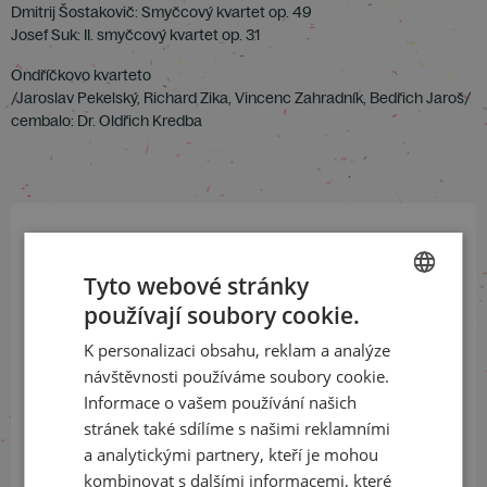
Dmitrij Šostakovič: Smyčcový kvartet op. 49
Josef Suk: II. smyčcový kvartet op. 31
Ondříčkovo kvarteto
/Jaroslav Pekelský, Richard Zika, Vincenc Zahradník, Bedřich Jaroš/
cembalo: Dr. Oldřich Kredba
Přihlaste se k našemu newsletteru
Tyto webové stránky
a buďte jako první v obraze
používají soubory cookie.
CZECH
ODEBÍRAT NEWSLETTER
K personalizaci obsahu, reklam a analýze
ENGLISH
návštěvnosti používáme soubory cookie.
Informace o vašem používání našich
stránek také sdílíme s našimi reklamními
Sledujte nás na sociálních sítích
a analytickými partnery, kteří je mohou
kombinovat s dalšími informacemi, které