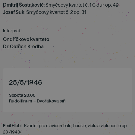
Dmitrij Šostakovič
: Smyčcový kvartet č. 1 C dur op. 49
Josef Suk
: Smyčcový kvartet č. 2 op. 31
Interpreti
Ondříčkovo kvarteto
Dr. Oldřich Kredba
25
/
5
/
1946
Sobota 20.00
Rudolfinum – Dvořákova síň
Emil Hlobil: Kvartet pro clavicembalo, housle, violu a violoncello op.
23 /1943/