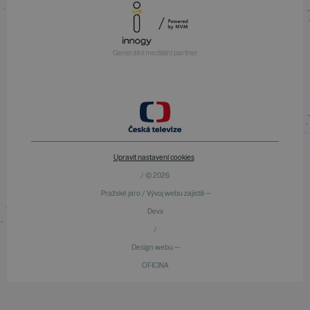
Generální mediální partner
Upravit nastavení cookies
/ © 2026
Pražské jaro / Vývoj webu zajistili —
Devx
/
Design webu —
OFICINA