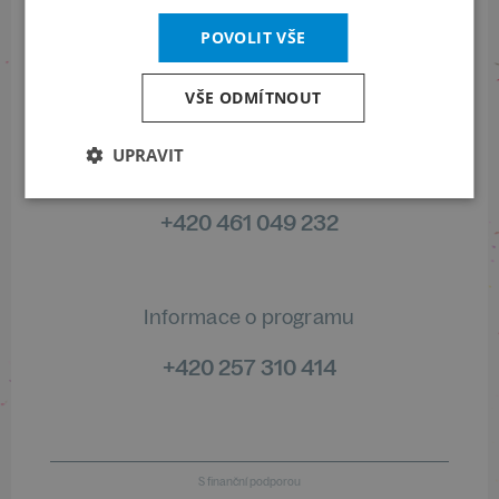
Sledujte nás na sociálních sítích
POVOLIT VŠE
LinkedIn
flickr
VŠE ODMÍTNOUT
UPRAVIT
Informace o stavu objednávek
+420 461 049 232
Informace o programu
+420 257 310 414
S finanční podporou