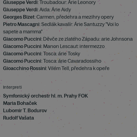
Giuseppe Verdi
: Troubadour: Árie Leonory
Giuseppe Verdi
: Aida: Árie Aidy
Georges Bizet
: Carmen, předehra a mezihry opery
Pietro Mascagni
: Sedlák kavalír: Árie Santuzzy "Voi lo
sapete a mamma"
Giacomo Puccini
: Děvče ze zlatého Západu: arie Johnsona
Giacomo Puccini
: Manon Lescaut: intermezzo
Giacomo Puccini
: Tosca: árie Tosky
Giacomo Puccini
: Tosca: árie Cavaradossiho
Gioacchino Rossini
: Vilém Tell, předehra k opeře
Interpreti
Symfonický orchestr hl. m. Prahy FOK
Maria Bohaček
Lubomir T. Bodurov
Rudolf Vašata