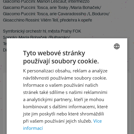
Giacomo Puccini: Manon Lescaut, intermezzo
Gaicamo Puccini: Tosca, arie Tosky /Maria Bohaček/
Giacomo Puccini: Tosca, arie Cavaradossiho /L.Bodurov/
Gioacchino Rossini: Vilém Tell, předehra k opeře
Symfonický orchestr hl. města Prahy FOK
Soprán: Maria Bohaček /Bulharsko/
Tenor: Lubomir Bodurov /Bulharsko/
Dir. Rudolf Vašata
Tyto webové stránky
používají soubory cookie.
CZECH
K personalizaci obsahu, reklam a analýze
ENGLISH
návštěvnosti používáme soubory cookie.
Informace o vašem používání našich
Přihlaste se k našemu newsletteru
stránek také sdílíme s našimi reklamními
a buďte jako první v obraze
a analytickými partnery, kteří je mohou
kombinovat s dalšími informacemi, které
ODEBÍRAT NEWSLETTER
jste jim poskytli nebo které shromáždili
při vašem používání jejich služeb.
Více
informací