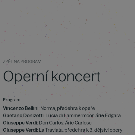
ZPĚT NA PROGRAM
Operní koncert
Program
Vincenzo Bellini
: Norma, předehra k opeře
Gaetano Donizetti
: Lucia di Lammermoor: árie Edgara
Giuseppe Verdi
: Don Carlos: Árie Carlose
Giuseppe Verdi
: La Traviata, předehra k 3. dějství opery