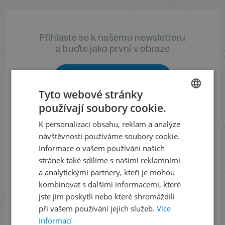
Přihlaste se k našemu newsletteru
a buďte jako první v obraze
ODEBÍRAT NEWSLETTER
Tyto webové stránky
používají soubory cookie.
CZECH
Sledujte nás na sociálních sítích
K personalizaci obsahu, reklam a analýze
ENGLISH
návštěvnosti používáme soubory cookie.
LinkedIn
flickr
Informace o vašem používání našich
stránek také sdílíme s našimi reklamními
a analytickými partnery, kteří je mohou
kombinovat s dalšími informacemi, které
Informace o stavu objednávek
jste jim poskytli nebo které shromáždili
při vašem používání jejich služeb.
Více
+420 461 049 232
informací