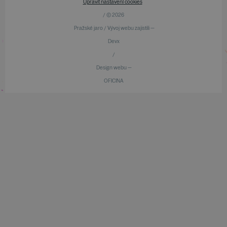
Upravit nastavení cookies
/ © 2026
Pražské jaro / Vývoj webu zajistili —
Devx
/
Design webu —
OFICINA